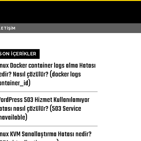
LETIŞIM
SON İÇERİKLER
inux Docker container logs alma Hatası
edir? Nasıl çözülür? (docker logs
ontainer_id)
ordPress 503 Hizmet Kullanılamıyor
atası nasıl çözülür? (503 Service
navailable)
inux KVM Sanallaştırma Hatası nedir?