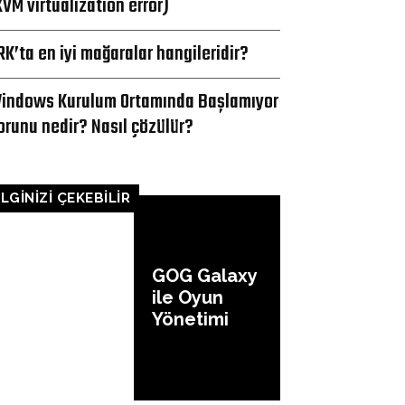
KVM virtualization error)
RK’ta en iyi mağaralar hangileridir?
indows Kurulum Ortamında Başlamıyor
orunu nedir? Nasıl çözülür?
İLGİNİZİ ÇEKEBİLİR
GOG Galaxy
ile Oyun
Yönetimi