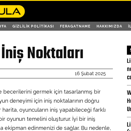
YFA
GIZLILIK POLITIKASI
FERAGATNAME
HAKKIMIZDA
İ
İniş Noktaları
L
n
16 Şubat 2025
c
W
becerilerini germek için tasarlanmış bir
H
oyun deneyimi için iniş noktalarının doğru
U
harita, oyuncuların iniş yapabileceği farklı
ir oyunun temelini oluşturur. İyi bir iniş
L
zlıca ekipman edinmenizi de sağlar. Bu nedenle,