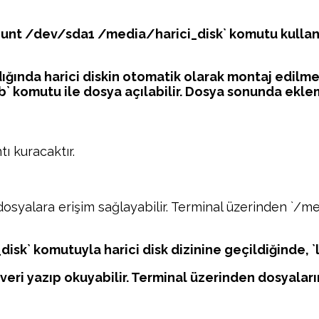
 mount /dev/sda1 /media/harici_disk` komutu kullanıl
dığında harici diskin otomatik olarak montaj edilme
` komutu ile dosya açılabilir. Dosya sonunda eklem
ı kuracaktır.
dosyalara erişim sağlayabilir. Terminal üzerinden `/me
sk` komutuyla harici disk dizinine geçildiğinde, `ls
 veri yazıp okuyabilir. Terminal üzerinden dosyalar