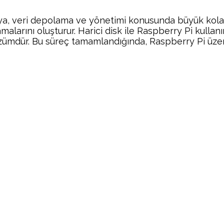
cıya, veri depolama ve yönetimi konusunda büyük kolay
malarını oluşturur. Harici disk ile Raspberry Pi kullan
ümdür. Bu süreç tamamlandığında, Raspberry Pi üzerind
Facebook
Twitter
Pinterest
Wh