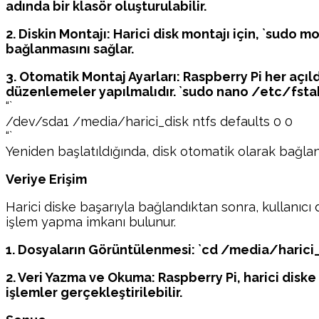
adında bir klasör oluşturulabilir.
2. Diskin Montajı: Harici disk montajı için, `sudo
bağlanmasını sağlar.
3. Otomatik Montaj Ayarları: Raspberry Pi her açıl
düzenlemeler yapılmalıdır. `sudo nano /etc/fstab
“`
/dev/sda1 /media/harici_disk ntfs defaults 0 0
“`
Yeniden başlatıldığında, disk otomatik olarak bağlant
Veriye Erişim
Harici diske başarıyla bağlandıktan sonra, kullanıcı 
işlem yapma imkanı bulunur.
1. Dosyaların Görüntülenmesi: `cd /media/harici_di
2. Veri Yazma ve Okuma: Raspberry Pi, harici diske
işlemler gerçekleştirilebilir.