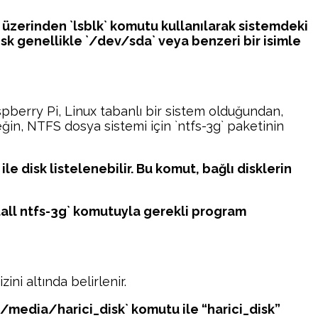
l üzerinden `lsblk` komutu kullanılarak sistemdeki
 disk genellikle `/dev/sda` veya benzeri bir isimle
spberry Pi, Linux tabanlı bir sistem olduğundan,
neğin, NTFS dosya sistemi için `ntfs-3g` paketinin
le disk listelenebilir. Bu komut, bağlı disklerin
stall ntfs-3g` komutuyla gerekli program
ini altında belirlenir.
r /media/harici_disk` komutu ile “harici_disk”