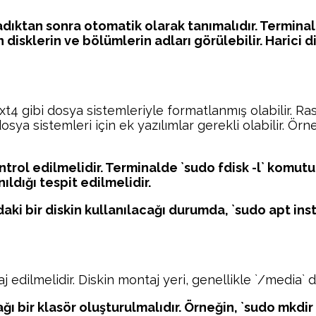
ğladıktan sonra otomatik olarak tanımalıdır. Termina
an disklerin ve bölümlerin adları görülebilir. Harici
t4 gibi dosya sistemleriyle formatlanmış olabilir. Ra
osya sistemleri için ek yazılımlar gerekli olabilir. Ör
trol edilmelidir. Terminalde `sudo fdisk -l` komutu i
ıldığı tespit edilmelidir.
daki bir diskin kullanılacağı durumda, `sudo apt in
edilmelidir. Diskin montaj yeri, genellikle `/media` diz
ağı bir klasör oluşturulmalıdır. Örneğin, `sudo mkdi