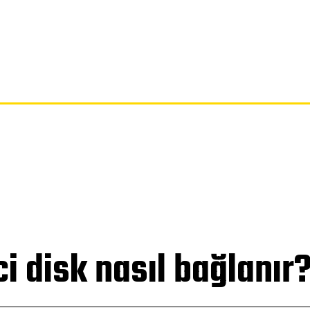
SAYFA
GIZLILIK POLITIKASI
FERAGATNAME
HAKKIMIZDA
ci disk nasıl bağlanır