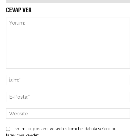
CEVAP VER
Yorum:
İsi
E-
Pos
Web
Ismimi, e-postamı ve web sitemi bir dahaki sefere bu
tarayıcıya kaydet.