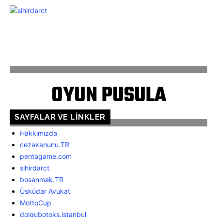
ANASAYFA
İLETİŞİM
OYUN PUSULA
SAYFALAR VE LINKLER
Hakkımızda
cezakanunu.TR
pentagame.com
sihirdarct
bosanmak.TR
Üsküdar Avukat
MottoCup
dolgubotoks.istanbul