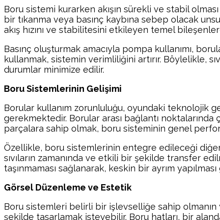
Boru sistemi kurarken akışın sürekli ve stabil olması 
bir tıkanma veya basınç kaybına sebep olacak unsurl
akış hızını ve stabilitesini etkileyen temel bileşenlerd
Basınç oluşturmak amacıyla pompa kullanımı, borular a
kullanmak, sistemin verimliliğini artırır. Böylelikle
durumlar minimize edilir.
Boru Sistemlerinin Gelişimi
Borular kullanım zorunluluğu, oyundaki teknolojik ge
gerekmektedir. Borular arası bağlantı noktalarında çeş
parçalara sahip olmak, boru sisteminin genel perform
Özellikle, boru sistemlerinin entegre edileceği diğer 
sıvıların zamanında ve etkili bir şekilde transfer ed
taşınmaması sağlanarak, keskin bir ayrım yapılması
Görsel Düzenleme ve Estetik
Boru sistemleri belirli bir işlevselliğe sahip olmanı
şekilde tasarlamak isteyebilir. Boru hatları, bir al