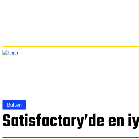
ANA
Bülten
Satisfactory’de en iy