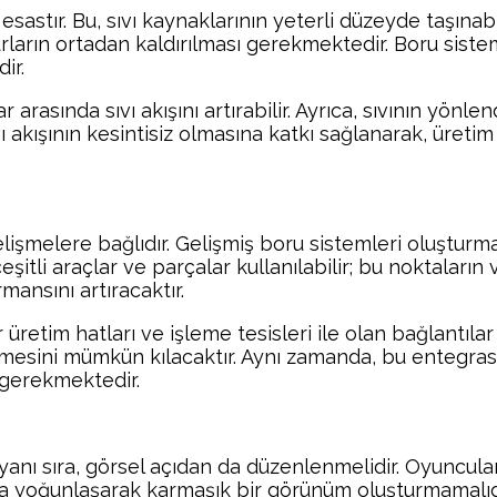
esastır. Bu, sıvı kaynaklarının yeterli düzeyde taşınab
arın ortadan kaldırılması gerekmektedir. Boru sistem
ir.
rasında sıvı akışını artırabilir. Ayrıca, sıvının yönle
, sıvı akışının kesintisiz olmasına katkı sağlanarak, ü
lişmelere bağlıdır. Gelişmiş boru sistemleri oluşturma
itli araçlar ve parçalar kullanılabilir; bu noktaların v
ansını artıracaktır.
üretim hatları ve işleme tesisleri ile olan bağlantılar 
ilmesini mümkün kılacaktır. Aynı zamanda, bu entegrasy
 gerekmektedir.
n yanı sıra, görsel açıdan da düzenlenmelidir. Oyuncul
anda yoğunlaşarak karmaşık bir görünüm oluşturmamalıdı