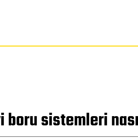
SAYFA
GIZLILIK POLITIKASI
FERAGATNAME
HAKKIMIZDA
i boru sistemleri nası