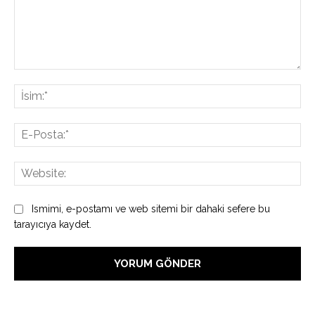
Yorum:
İsi
E-
Pos
Web
Ismimi, e-postamı ve web sitemi bir dahaki sefere bu
tarayıcıya kaydet.