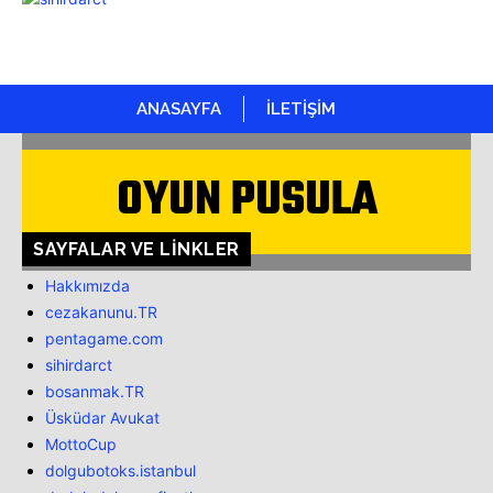
ANASAYFA
İLETİŞİM
OYUN PUSULA
SAYFALAR VE LINKLER
Hakkımızda
cezakanunu.TR
pentagame.com
sihirdarct
bosanmak.TR
Üsküdar Avukat
MottoCup
dolgubotoks.istanbul