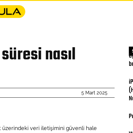
YFA
GIZLILIK POLITIKASI
FERAGATNAME
HAKKIMIZDA
İ
 süresi nasıl
C
b
i
(
5 Mart 2025
N
P
üzerindeki veri iletişimini güvenli hale