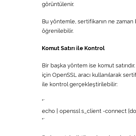
görüntülenir.
Bu yöntemle, sertifikanın ne zaman
öğrenilebilir.
Komut Satırı ile Kontrol
Bir başka yöntem ise komut satırıdır
için OpenSSL aracı kullanılarak sertif
ile kontrol gerçekleştirilebilir:
“`
echo | openssl s_client -connect [d
“`