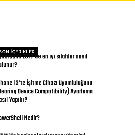
LETIŞIM
SON İÇERİKLER
yberpunk 2077’de en iyi silahlar nasıl
ulunur?
Phone 13’te İşitme Cihazı Uyumluluğunu
Hearing Device Compatibility) Ayarlama
asıl Yapılır?
owerShell Nedir?