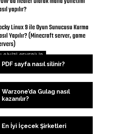
OW’da healer olarak mana yönetimi
asıl yapılır?
ocky Linux 9 ile Oyun Sunucusu Kurma
asıl Yapılır? (Minecraft server, game
ervers)
İLGİNİZİ ÇEKEBİLİR
PDF sayfa nasıl silinir?
Warzone’da Gulag nasıl
kazanılır?
En İyi İçecek Şirketleri