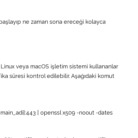
 başlayıp ne zaman sona ereceği kolayca
. Linux veya macOS işletim sistemi kullananlar
ika süresi kontrol edilebilir. Aşağıdaki komut
omain_adi]:443 | openssl x509 -noout -dates