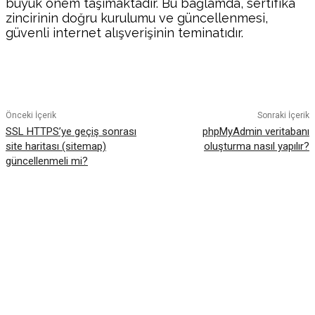
büyük önem taşımaktadır. Bu bağlamda, sertifika
zincirinin doğru kurulumu ve güncellenmesi,
güvenli internet alışverişinin teminatıdır.
Facebook
Twitter
Pinterest
WhatsA
Önceki İçerik
Sonraki İçerik
SSL HTTPS’ye geçiş sonrası
phpMyAdmin veritabanı
site haritası (sitemap)
oluşturma nasıl yapılır?
güncellenmeli mi?