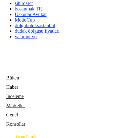
sihirdarct
bosanmak.TR
Üsküdar Avukat
MottoCup
dolgubotoks.istanbul
dudak dolgusu fiyatları
valorant vp
Bülten
Haber
İnceleme
Marketler
Genel
Konsollar
© 2026
Oyun Pusula
| Oyun dünyasının pusulası.