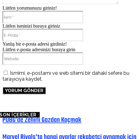
Lütfen yorumunuzu giriniz!
İsim:*
Lütfen isminizi buraya giriniz
E-
Posta:*
Yanlış bir e-posta adresi girdiniz!
Lütfen e-posta adresinizi buraya girin
Website:
Ismimi, e-postamı ve web sitemi bir dahaki sefere bu
tarayıcıya kaydet.
SON İÇERİKLER
PUBG’de Zehirli Gazdan Kaçmak
Marvel Rivals’ta hangi ayarlar rekabetçi oynamak için