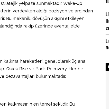
t
r stratejik yelpaze sunmaktadır. Wake-up
akterin yerdeyken aldığı pozisyon ve ardından
L
rir. Bu mekanik, dövüşün akışını etkileyen
H
ağlandığında rakip üzerinde avantaj elde
c
L
N
n kalkma hareketleri, genel olarak üç ana
up, Quick Rise ve Back Recovery. Her bir
ve dezavantajları bulunmaktadır.
n kalkmasının en temel şeklidir. Bu