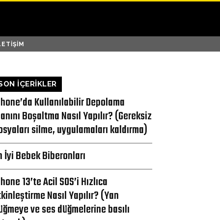
LETIŞIM
SON İÇERİKLER
Phone’da Kullanılabilir Depolama
lanını Boşaltma Nasıl Yapılır? (Gereksiz
osyaları silme, uygulamaları kaldırma)
n İyi Bebek Biberonları
Phone 13’te Acil SOS’i Hızlıca
tkinleştirme Nasıl Yapılır? (Yan
üğmeye ve ses düğmelerine basılı