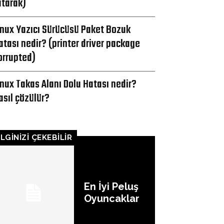
utarak)
inux Yazıcı Sürücüsü Paket Bozuk
atası nedir? (printer driver package
orrupted)
inux Takas Alanı Dolu Hatası nedir?
asıl çözülür?
İLGİNİZİ ÇEKEBİLİR
En İyi Peluş
Oyuncaklar