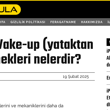
YFA
GIZLILIK POLITIKASI
FERAGATNAME
HAKKIMIZDA
İ
ake-up (yataktan
i
kleri nelerdir?
A
d
E
19 Şubat 2025
i
E
d
rini ve mekaniklerini daha da