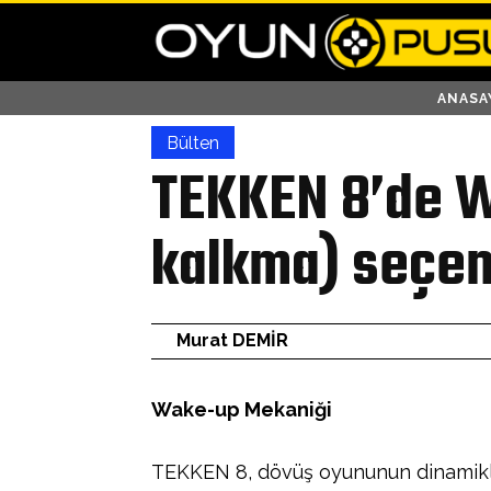
ANASA
Bülten
TEKKEN 8’de W
kalkma) seçene
Murat DEMİR
Wake-up Mekaniği
TEKKEN 8, dövüş oyununun dinamikle