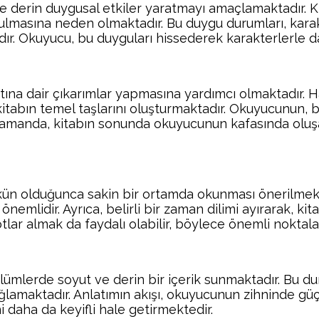
e derin duygusal etkiler yaratmayı amaçlamaktadır. Ki
bulmasına neden olmaktadır. Bu duygu durumları, kara
. Okuyucu, bu duyguları hissederek karakterlerle dah
ına dair çıkarımlar yapmasına yardımcı olmaktadır. 
, kitabın temel taşlarını oluşturmaktadır. Okuyucunun,
ı zamanda, kitabın sonunda okuyucunun kafasında oluşan
ün olduğunca sakin bir ortamda okunması önerilmekt
emlidir. Ayrıca, belirli bir zaman dilimi ayırarak, ki
lar almak da faydalı olabilir, böylece önemli noktalar
 bölümlerde soyut ve derin bir içerik sunmaktadır. B
ğlamaktadır. Anlatımın akışı, okuyucunun zihninde gü
i daha da keyifli hale getirmektedir.