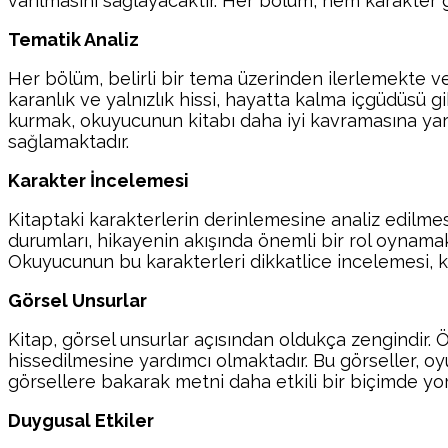
varılmasını sağlayacaktır. Her bölüm, hem karakter 
Tematik Analiz
Her bölüm, belirli bir tema üzerinden ilerlemekte v
karanlık ve yalnızlık hissi, hayatta kalma içgüdüsü 
kurmak, okuyucunun kitabı daha iyi kavramasına yardım
sağlamaktadır.
Karakter İncelemesi
Kitaptaki karakterlerin derinlemesine analiz edilme
durumları, hikayenin akışında önemli bir rol oynamak
Okuyucunun bu karakterleri dikkatlice incelemesi, ki
Görsel Unsurlar
Kitap, görsel unsurlar açısından oldukça zengindir
hissedilmesine yardımcı olmaktadır. Bu görseller, oy
görsellere bakarak metni daha etkili bir biçimde yoru
Duygusal Etkiler