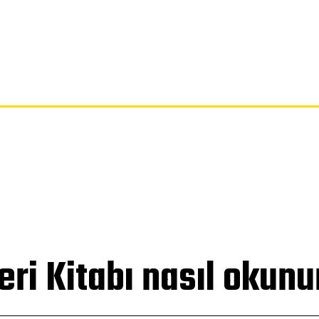
SAYFA
GIZLILIK POLITIKASI
FERAGATNAME
HAKKIMIZDA
eri Kitabı nasıl okunu