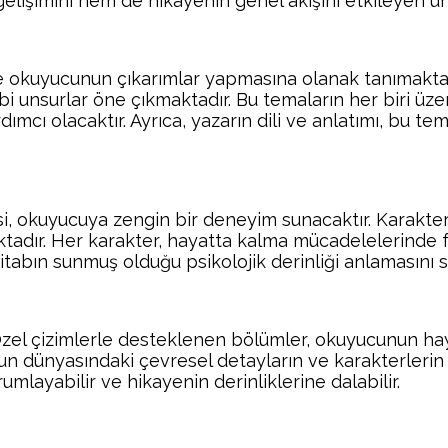
gelişimini hem de hikayenin genel akışını etkileyen u
e okuyucunun çıkarımlar yapmasına olanak tanımaktadı
gibi unsurlar öne çıkmaktadır. Bu temaların her biri 
cı olacaktır. Ayrıca, yazarın dili ve anlatımı, bu tema
si, okuyucuya zengin bir deneyim sunacaktır. Karakter
tadır. Her karakter, hayatta kalma mücadelelerinde fa
tabın sunmuş olduğu psikolojik derinliği anlamasını s
. Özel çizimlerle desteklenen bölümler, okuyucunun h
un dünyasındaki çevresel detayların ve karakterlerin
mlayabilir ve hikayenin derinliklerine dalabilir.