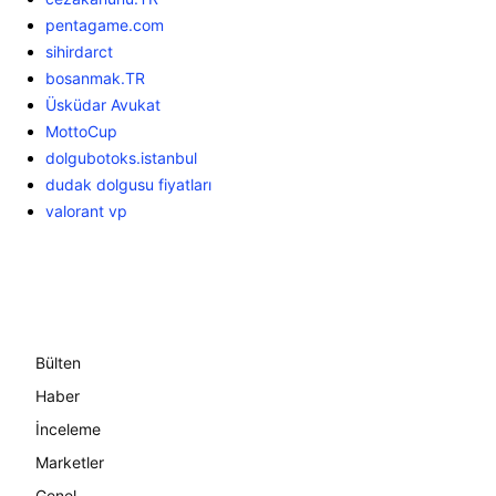
pentagame.com
sihirdarct
bosanmak.TR
Üsküdar Avukat
MottoCup
dolgubotoks.istanbul
dudak dolgusu fiyatları
valorant vp
Bülten
Haber
İnceleme
Marketler
Genel