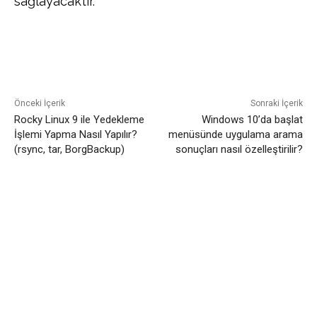
sağlayacaktır.
Facebook
Twitter
Pinterest
Önceki İçerik
Sonraki İçerik
Rocky Linux 9 ile Yedekleme
Windows 10’da başlat
İşlemi Yapma Nasıl Yapılır?
menüsünde uygulama arama
(rsync, tar, BorgBackup)
sonuçları nasıl özelleştirilir?