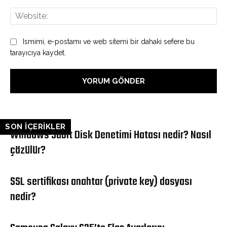
Web
Ismimi, e-postamı ve web sitemi bir dahaki sefere bu
tarayıcıya kaydet.
SON İÇERİKLER
Windows Sabit Disk Denetimi Hatası nedir? Nasıl
çözülür?
SSL sertifikası anahtar (private key) dosyası
nedir?