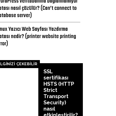
ordPress veritabanına bağlanılamıyor
atası nasıl çözülür? (Can’t connect to
atabase server)
inux Yazıcı Web Sayfası Yazdırma
atası nedir? (printer website printing
rror)
İLGİNİZİ ÇEKEBİLİR
SSL
sertifikası
HSTS (HTTP
Strict
Transport
Security)
nasıl
etkinleştirilir?