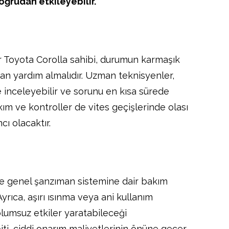
oğrudan etkileyebilir.
r Toyota Corolla sahibi, durumun karmaşık
n yardım almalıdır. Uzman teknisyenler,
e inceleyebilir ve sorunu en kısa sürede
akım ve kontroller de vites geçişlerinde olası
ı olacaktır.
ve genel şanzıman sistemine dair bakım
Ayrıca, aşırı ısınma veya ani kullanım
olumsuz etkiler yaratabileceği
ti, ciddi onarım maliyetlerinin önüne geçer