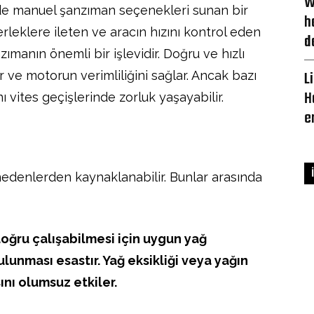
W
e manuel şanzıman seçenekleri sunan bir
h
rleklere ileten ve aracın hızını kontrol eden
d
zımanın önemli bir işlevidir. Doğru ve hızlı
L
ır ve motorun verimliliğini sağlar. Ancak bazı
H
 vites geçişlerinde zorluk yaşayabilir.
e
 nedenlerden kaynaklanabilir. Bunlar arasında
doğru çalışabilmesi için uygun yağ
lunması esastır. Yağ eksikliği veya yağın
nı olumsuz etkiler.