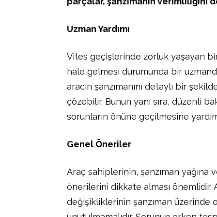
parçalar, şanzımanın verimliliğini d
Uzman Yardımı
Vites geçişlerinde zorluk yaşayan bi
hale gelmesi durumunda bir uzmanda
aracın şanzımanını detaylı bir şekild
çözebilir. Bunun yanı sıra, düzenli b
sorunların önüne geçilmesine yardımc
Genel Öneriler
Araç sahiplerinin, şanzıman yağına 
önerilerini dikkate alması önemlidir. 
değişikliklerinin şanzıman üzerinde 
unutulmamalıdır. Sorunun erken tespi