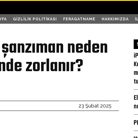
YFA
GIZLILIK POLITIKASI
FERAGATNAME
HAKKIMIZDA
İ
a şanzıman neden
i
inde zorlanır?
K
m
t
E
n
23 Şubat 2025
P