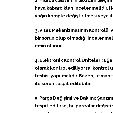
2. Hidrolik Sistemin Gözden Geçirilm
hava kabarcıkları incelenmelidir. 
yağın komple değiştirilmesi veya il
3. Vites Mekanizmasının Kontrolü:
bir sorun olup olmadığı incelenmel
emin olunur.
4. Elektronik Kontrol Üniteleri: Eğ
olarak kontrol ediliyorsa, kontrol 
teşhisi yapılmalıdır. Bazen, uzman 
ile sorun tespit edilebilir.
5. Parça Değişimi ve Bakımı: Şanzı
tespit edilirse, bu parçalar değiştir