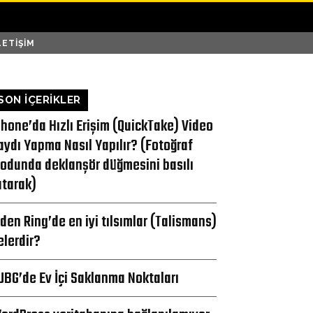
LETIŞIM
SON İÇERİKLER
Phone’da Hızlı Erişim (QuickTake) Video
aydı Yapma Nasıl Yapılır? (Fotoğraf
odunda deklanşör düğmesini basılı
utarak)
lden Ring’de en iyi tılsımlar (Talismans)
elerdir?
UBG’de Ev İçi Saklanma Noktaları