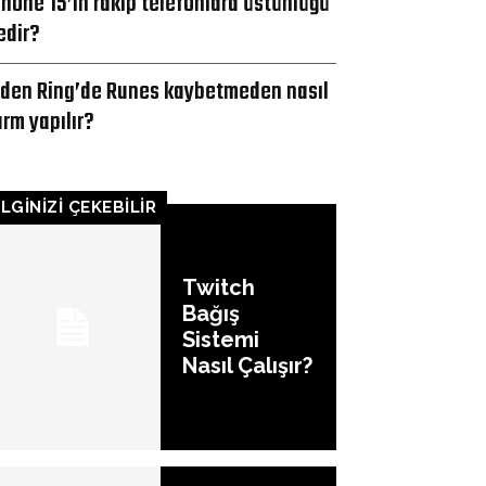
Phone 15’in rakip telefonlara üstünlüğü
edir?
lden Ring’de Runes kaybetmeden nasıl
arm yapılır?
İLGİNİZİ ÇEKEBİLİR
Twitch
Bağış
Sistemi
Nasıl Çalışır?