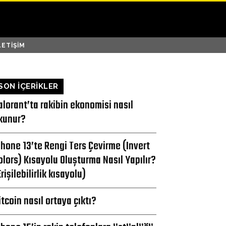
LETIŞIM
SON İÇERİKLER
alorant’ta rakibin ekonomisi nasıl
kunur?
Phone 13’te Rengi Ters Çevirme (Invert
olors) Kısayolu Oluşturma Nasıl Yapılır?
Erişilebilirlik kısayolu)
itcoin nasıl ortaya çıktı?