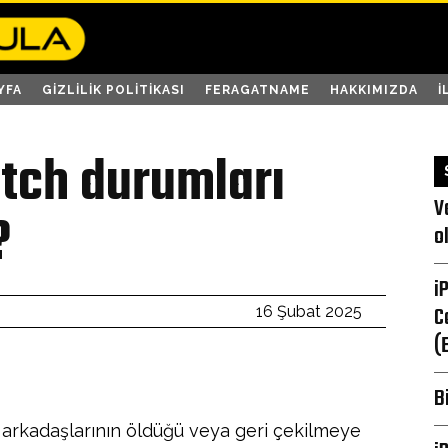
YFA
GIZLILIK POLITIKASI
FERAGATNAME
HAKKIMIZDA
İ
utch durumları
V
?
o
i
C
16 Şubat 2025
(
B
arkadaşlarının öldüğü veya geri çekilmeye