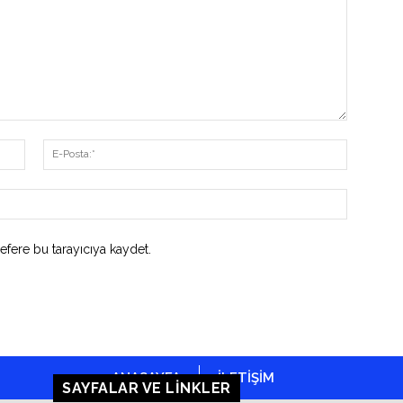
İsim:*
E-
Posta:*
Website:
efere bu tarayıcıya kaydet.
ANASAYFA
İLETİŞİM
SAYFALAR VE LINKLER