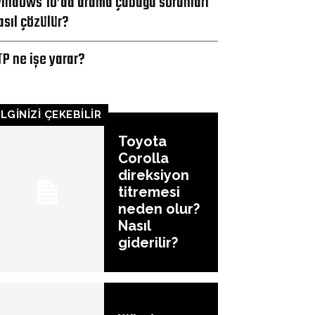
indows 10’da arama çubuğu sorunları
asıl çözülür?
TP ne işe yarar?
İLGİNİZİ ÇEKEBİLİR
Toyota
Corolla
direksiyon
titremesi
neden olur?
Nasıl
giderilir?