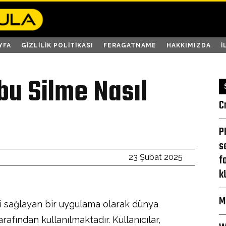
YFA
GIZLILIK POLITIKASI
FERAGATNAME
HAKKIMIZDA
İ
u Silme Nasıl
C
P
s
f
23 Şubat 2025
k
M
 sağlayan bir uygulama olarak dünya
arafından kullanılmaktadır. Kullanıcılar,