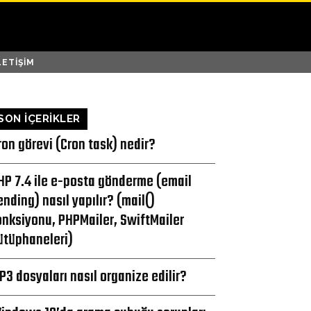
LETIŞIM
SON İÇERİKLER
ron görevi (Cron task) nedir?
HP 7.4 ile e-posta gönderme (email
ending) nasıl yapılır? (mail()
onksiyonu, PHPMailer, SwiftMailer
ütüphaneleri)
P3 dosyaları nasıl organize edilir?