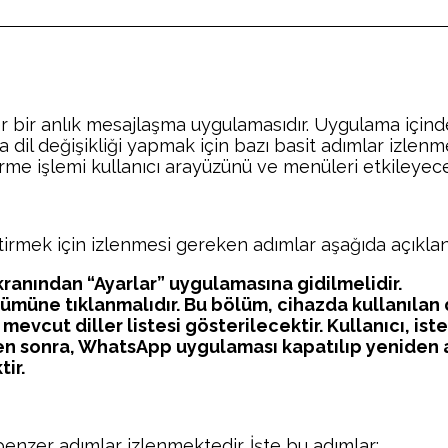
 bir anlık mesajlaşma uygulamasıdır. Uygulama içinde b
a dil değişikliği yapmak için bazı basit adımlar izlenme
ştirme işlemi kullanıcı arayüzünü ve menüleri etkileyece
rmek için izlenmesi gereken adımlar aşağıda açıklanm
 ekranından “Ayarlar” uygulamasına gidilmelidir.
ölümüne tıklanmalıdır. Bu bölüm, cihazda kullanılan d
evcut diller listesi gösterilecektir. Kullanıcı, isted
en sonra, WhatsApp uygulaması kapatılıp yeniden aç
ir.
enzer adımlar izlenmektedir. İşte bu adımlar: