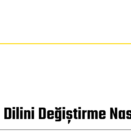
SAYFA
GIZLILIK POLITIKASI
FERAGATNAME
HAKKIMIZDA
lini Değiştirme Nası