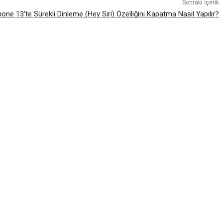
Sonraki İçerik
hone 13’te Sürekli Dinleme (Hey Siri) Özelliğini Kapatma Nasıl Yapılır?