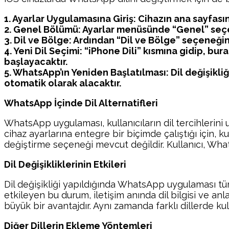
1. Ayarlar Uygulamasına Giriş: Cihazın ana sayfası
2. Genel Bölümü: Ayarlar menüsünde “Genel” seçe
3. Dil ve Bölge: Ardından “Dil ve Bölge” seçeneği
4. Yeni Dil Seçimi: “iPhone Dili” kısmına gidip, bur
başlayacaktır.
5. WhatsApp’ın Yeniden Başlatılması: Dil değişikliğ
otomatik olarak alacaktır.
WhatsApp İçinde Dil Alternatifleri
WhatsApp uygulaması, kullanıcıların dil tercihlerini
cihaz ayarlarına entegre bir biçimde çalıştığı için, k
değiştirme seçeneği mevcut değildir. Kullanıcı, Wha
Dil Değişikliklerinin Etkileri
Dil değişikliği yapıldığında WhatsApp uygulaması tüm
etkileyen bu durum, iletişim anında dil bilgisi ve anla
büyük bir avantajdır. Aynı zamanda farklı dillerde kull
Diğer Dillerin Ekleme Yöntemleri