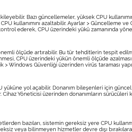
leyebilir. Bazı güncellemeler, yüksek CPU kullanımın
, CPU kullanımını azaltabilir. Ayarlar > Güncelleme
ak kontrol ederek, CPU üzerindeki yükü zamanında y
emli ölçüde artırabilir. Bu tür tehditlerin tespit edilme
lenmesi, CPU üzerindeki yükün önemli ölçüde azalması
ik > Windows Güvenliği üzerinden virüs taraması yapıla
yüküne yol açabilir. Donanım bileşenleri için güncel
 Cihaz Yöneticisi üzerinden donanımların sürücüleri kon
tlerden bazıları, sistemin gereksiz yere CPU kullanması
eksiz veya bilinmeyen hizmetler devre dışı bırakılarak