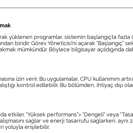
kmak
arak yüklenen programlar, sistemin başlangıçta fazla
arından biridir. Görev Yöneticisi’ni açarak “Başlangı
ırakmak mümkündür. Böylece bilgisayar açıldığında d
a izin verir. Bu uygulamalar, CPU kullanımını artırabi
ıştığı kontrol edilebilir. Bu bölümden, ihtiyaç dışı o
da etkiler. “Yüksek performans”> “Dengeli” veya “Tas
ışmasını sağlar ve enerji tasarrufu sağlarken, aynı z
oluyla erişilebilir.