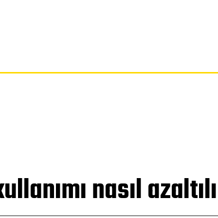
SAYFA
GIZLILIK POLITIKASI
FERAGATNAME
HAKKIMIZDA
llanımı nasıl azaltılı