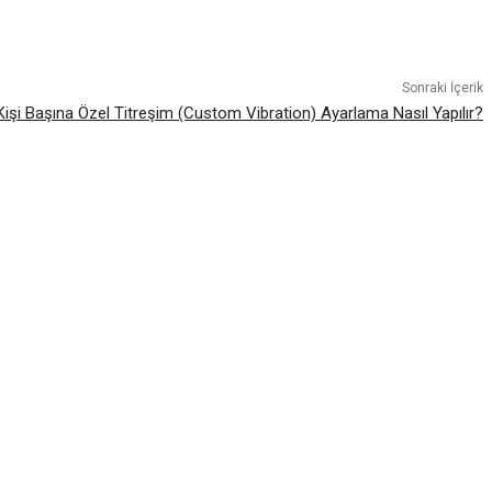
atsApp
Sonraki İçerik
Kişi Başına Özel Titreşim (Custom Vibration) Ayarlama Nasıl Yapılır?