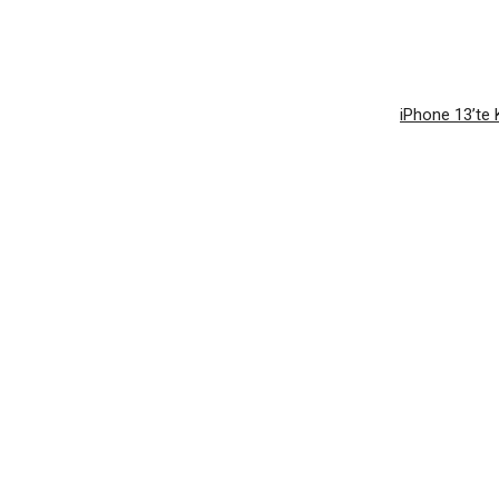
Facebook
Twitter
Pinterest
Wh
iPhone 13’te 