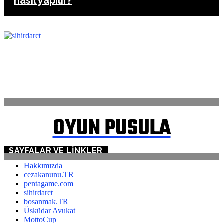
nasıl yapılır?
ANASAYFA
İLETİŞİM
OYUN PUSULA
SAYFALAR VE LINKLER
Hakkımızda
cezakanunu.TR
pentagame.com
sihirdarct
bosanmak.TR
Üsküdar Avukat
MottoCup