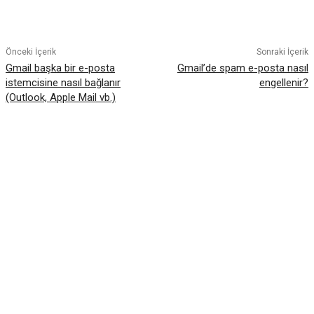
Facebook
Twitter
Pinterest
WhatsA
Önceki İçerik
Sonraki İçerik
Gmail başka bir e-posta
Gmail’de spam e-posta nasıl
istemcisine nasıl bağlanır
engellenir?
(Outlook, Apple Mail vb.)