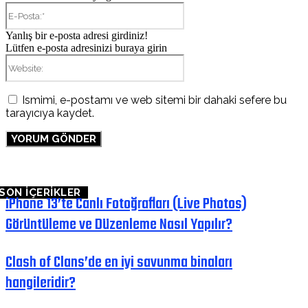
E-
Posta:*
Yanlış bir e-posta adresi girdiniz!
Lütfen e-posta adresinizi buraya girin
Website:
Ismimi, e-postamı ve web sitemi bir dahaki sefere bu
tarayıcıya kaydet.
SON İÇERİKLER
iPhone 13’te Canlı Fotoğrafları (Live Photos)
Görüntüleme ve Düzenleme Nasıl Yapılır?
Clash of Clans’de en iyi savunma binaları
hangileridir?