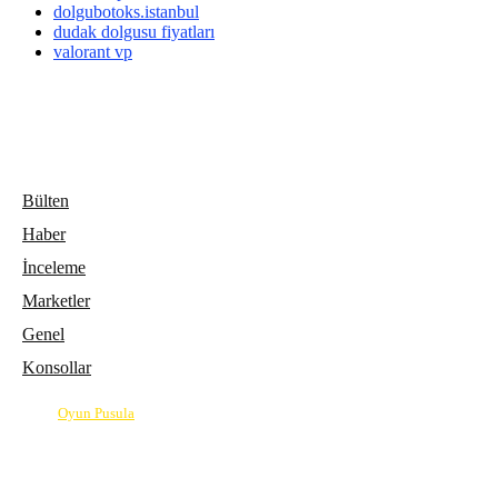
dolgubotoks.istanbul
dudak dolgusu fiyatları
valorant vp
Bülten
Haber
İnceleme
Marketler
Genel
Konsollar
© 2026
Oyun Pusula
| Oyun dünyasının pusulası.
info@oyunpusula.com