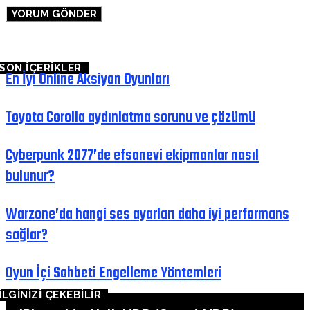
SON İÇERİKLER
En İyi Online Aksiyon Oyunları
Toyota Corolla aydınlatma sorunu ve çözümü
Cyberpunk 2077’de efsanevi ekipmanlar nasıl
bulunur?
Warzone’da hangi ses ayarları daha iyi performans
sağlar?
Oyun İçi Sohbeti Engelleme Yöntemleri
İLGİNİZİ ÇEKEBİLİR