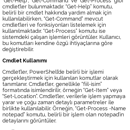
“Get-Help”, “Get-Command” ve “Get-Process” gibi
cmdlet’ler bulunmaktadır. “Get-Help” komutu,
belirli bir cmdlet hakkında yardım almak için
kullanılabilirken, “Get-Command” mevcut
cmdlet’leri ve fonksiyonları listelemek için
kullanılmaktadır. “Get-Process” komutu ise
sistemdeki çalışan işlemleri görüntüler. Kullanıcı,
bu komutları kendine özgü ihtiyaçlarına göre
değiştirebilir.
Cmdlet Kullanımı
Cmdlet’ler, PowerShell’de belirli bir işlemi
gerçekleştirmek için kullanılan komutlar olarak
tanımlanır. Cmdlet’ler, genellikle “fiil-isim”
formatında isimlendirilir, örneğin “Get-Item” veya
“Set-Location”. Cmdlet’ler, verilerle işlem yapmaya
yarar ve çoğu zaman detaylı parametreler ile
birlikte kullanılabilir. Örneğin, “Get-Process -Name
notepad” komutu, belirli bir işlem olan notepad’in
detaylarını görüntüler.