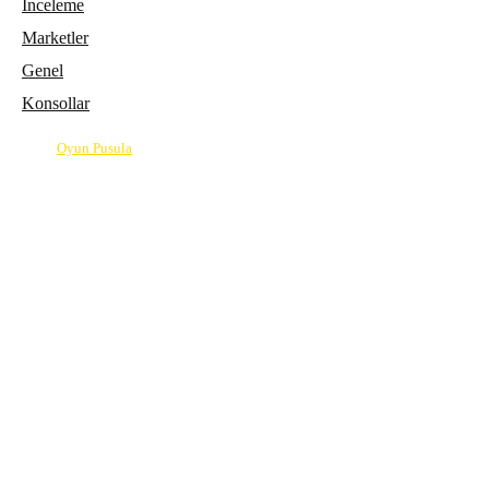
İnceleme
Marketler
Genel
Konsollar
© 2026
Oyun Pusula
| Oyun dünyasının pusulası.
info@oyunpusula.com