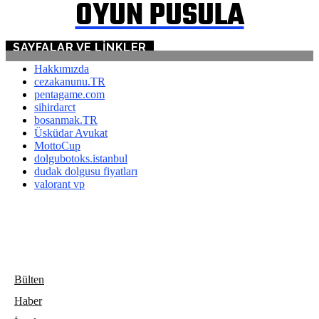
OYUN PUSULA
SAYFALAR VE LINKLER
Hakkımızda
cezakanunu.TR
pentagame.com
sihirdarct
bosanmak.TR
Üsküdar Avukat
MottoCup
dolgubotoks.istanbul
dudak dolgusu fiyatları
valorant vp
Bülten
Haber