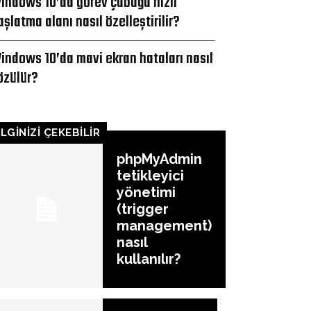
indows 10’da görev çubuğu hızlı
aşlatma alanı nasıl özelleştirilir?
indows 10’da mavi ekran hataları nasıl
özülür?
İLGİNİZİ ÇEKEBİLİR
phpMyAdmin
tetikleyici
yönetimi
(trigger
management)
nasıl
kullanılır?