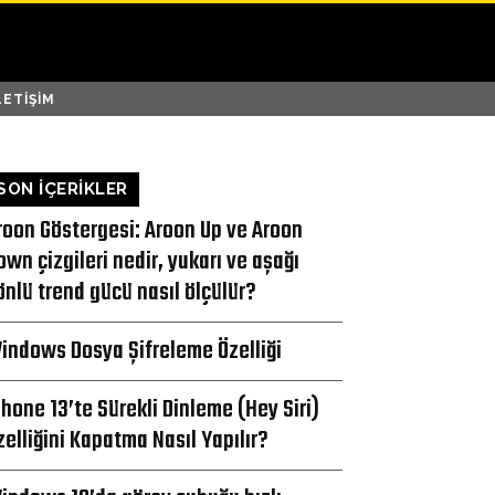
LETIŞIM
SON İÇERİKLER
roon Göstergesi: Aroon Up ve Aroon
own çizgileri nedir, yukarı ve aşağı
önlü trend gücü nasıl ölçülür?
indows Dosya Şifreleme Özelliği
Phone 13’te Sürekli Dinleme (Hey Siri)
zelliğini Kapatma Nasıl Yapılır?