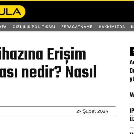
YFA
GIZLILIK POLITIKASI
FERAGATNAME
HAKKIMIZDA
İ
hazına Erişim
A
ası nedir? Nasıl
D
y
W
i
23 Şubat 2025
Ö