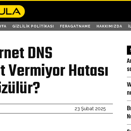
YFA
GIZLILIK POLITIKASI
FERAGATNAME
HAKKIMIZDA
İ
rnet DNS
A
t Vermiyor Hatası
s
özülür?
W
n
B
23 Şubat 2025
N