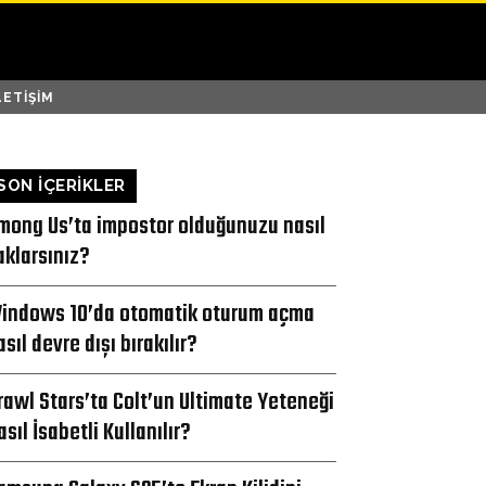
LETIŞIM
SON İÇERİKLER
mong Us’ta impostor olduğunuzu nasıl
aklarsınız?
indows 10’da otomatik oturum açma
asıl devre dışı bırakılır?
rawl Stars’ta Colt’un Ultimate Yeteneği
asıl İsabetli Kullanılır?