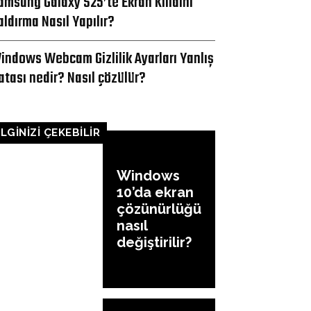
amsung Galaxy S25’te Ekran Kilidini
aldırma Nasıl Yapılır?
indows Webcam Gizlilik Ayarları Yanlış
atası nedir? Nasıl çözülür?
İLGİNİZİ ÇEKEBİLİR
Windows
10’da ekran
çözünürlüğü
nasıl
değiştirilir?