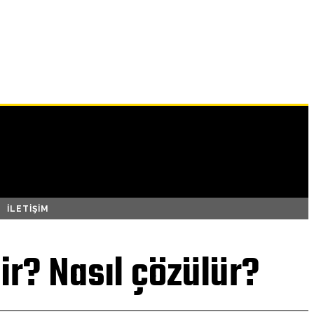
İLETIŞIM
r? Nasıl çözülür?