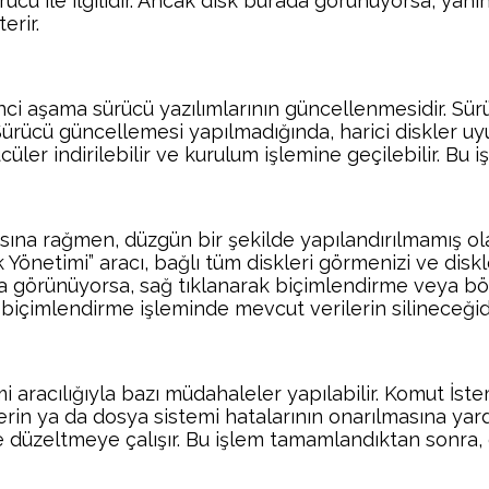
 ile ilgilidir. Ancak disk burada görünüyorsa, yanınd
erir.
inci aşama sürücü yazılımlarının güncellenmesidir. Sür
 Sürücü güncellemesi yapılmadığında, harici diskler uy
cüler indirilebilir ve kurulum işlemine geçilebilir. Bu
sına rağmen, düzgün bir şekilde yapılandırılmamış olab
Yönetimi” aracı, bağlı tüm diskleri görmenizi ve disk
rada görünüyorsa, sağ tıklanarak biçimlendirme veya 
 biçimlendirme işleminde mevcut verilerin silineceğidi
i aracılığıyla bazı müdahaleler yapılabilir. Komut İst
erin ya da dosya sistemi hatalarının onarılmasına yardı
e düzeltmeye çalışır. Bu işlem tamamlandıktan sonra, 