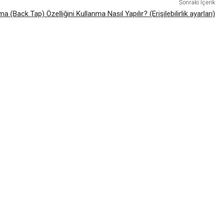
Sonraki İçerik
(Back Tap) Özelliğini Kullanma Nasıl Yapılır? (Erişilebilirlik ayarları)