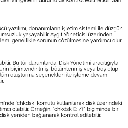
aki simgelerin durumu da kontrol edilmelidir. Sarı
ücü yazılımı, donanımların işletim sistemi ile düzgün
umsuzluk yaşayabilir. Aygıt Yöneticisi üzerinden
 işlem, genellikle sorunun çözülmesine yardımcı olur.
ilir. Bu tür durumlarda, Disk Yönetimi aracılığıyla
lerin biçimlendirilmiş, bölümlenmiş veya boş olup
bölüm oluşturma seçenekleri ile işleme devam
r.
emi’nde `chkdsk` komutu kullanılarak disk üzerindeki
mcı olabilir. Örneğin, “chkdsk E: /f” biçiminde bir
disk yeniden bağlanarak kontrol edilebilir.