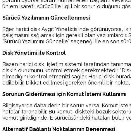
görünmüyorsa, sorun muhtemelen bağlantı veya sürücü
ünlem işareti, sürücü ile ilgili bir sorun olduğunu göst
Sürücü Yazılımının Güncellenmesi
Eğer harici disk Aygıt Yöneticisi’nde görünüyorsa, ik
çalışmasını sağlamak için gerekli olan yazılımlardır.
“Sürücü Yazılımını Güncelle” seçeneği ile en son sürü
Disk Yönetimi ile Kontrol
Bazen harici disk, işletim sistemi tarafından tanınma
diskin durumunu kontrol etmek gerekmektedir. “Disk 
olmadığını kontrol etmenizi sağlar. Harici disk bu
edilebilir. Dikkat edilmesi gereken önemli bir nokta,
Sorunun Giderilmesi için Komut İstemi Kullanımı
Bilgisayarda daha derin bir sorun varsa, Komut İstem
hatalar taranabilir. Bu komut, diskteki bozuk sektorl
komut girildiğinde, E sürücüsündeki hataları bulur v
Alternatif Bağlantı Noktalarının Denenmesi