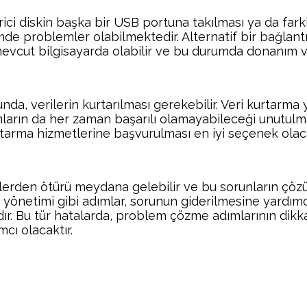
 diskin başka bir USB portuna takılması ya da farklı 
e problemler olabilmektedir. Alternatif bir bağlantı,
mevcut bilgisayarda olabilir ve bu durumda donanım ve
da, verilerin kurtarılması gerekebilir. Veri kurtarma 
ımların da her zaman başarılı olamayabileceği unutulma
rtarma hizmetlerine başvurulması en iyi seçenek olaca
nlerden ötürü meydana gelebilir ve bu sorunların çöz
k yönetimi gibi adımlar, sorunun giderilmesine yardımc
ır. Bu tür hatalarda, problem çözme adımlarının dikkat
mcı olacaktır.
Facebook
Twitter
Pinterest
Wh