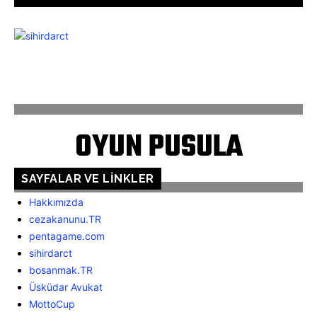
ANASAYFA
İLETİŞİM
OYUN PUSULA
SAYFALAR VE LINKLER
Hakkımızda
cezakanunu.TR
pentagame.com
sihirdarct
bosanmak.TR
Üsküdar Avukat
MottoCup