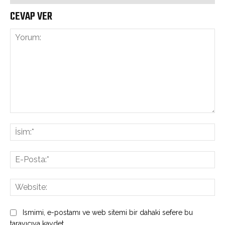
CEVAP VER
Yorum:
İsi
E-
Pos
Web
Ismimi, e-postamı ve web sitemi bir dahaki sefere bu
tarayıcıya kaydet.