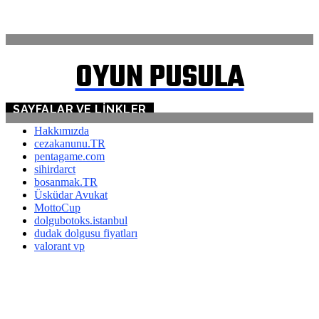
İLETİŞİM
OYUN PUSULA
SAYFALAR VE LINKLER
Hakkımızda
cezakanunu.TR
pentagame.com
sihirdarct
bosanmak.TR
Üsküdar Avukat
MottoCup
dolgubotoks.istanbul
dudak dolgusu fiyatları
valorant vp