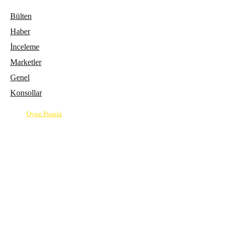
Bülten
Haber
İnceleme
Marketler
Genel
Konsollar
© 2026
Oyun Pusula
| Oyun dünyasının pusulası.
info@oyunpusula.com