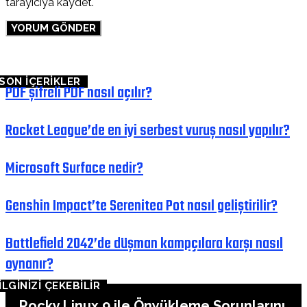
tarayıcıya kaydet.
SON İÇERİKLER
PDF şifreli PDF nasıl açılır?
Rocket League’de en iyi serbest vuruş nasıl yapılır?
Microsoft Surface nedir?
Genshin Impact’te Serenitea Pot nasıl geliştirilir?
Battlefield 2042’de düşman kampçılara karşı nasıl
oynanır?
İLGİNİZİ ÇEKEBİLİR
Rocky Linux 9 ile Önyükleme Sorunlarını