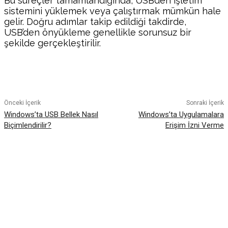
Bu süreçler tamamlandığında, USB’den işletim
sistemini yüklemek veya çalıştırmak mümkün hale
gelir. Doğru adımlar takip edildiği takdirde,
USB’den önyükleme genellikle sorunsuz bir
şekilde gerçekleştirilir.
Facebook
Twitter
Pinterest
WhatsA
Önceki İçerik
Sonraki İçerik
Windows’ta USB Bellek Nasıl
Windows’ta Uygulamalara
Biçimlendirilir?
Erişim İzni Verme