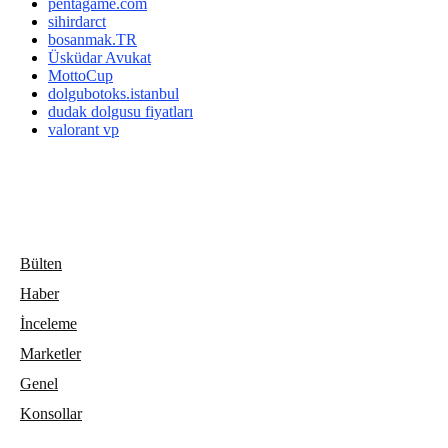
pentagame.com
sihirdarct
bosanmak.TR
Üsküdar Avukat
MottoCup
dolgubotoks.istanbul
dudak dolgusu fiyatları
valorant vp
Bülten
Haber
İnceleme
Marketler
Genel
Konsollar