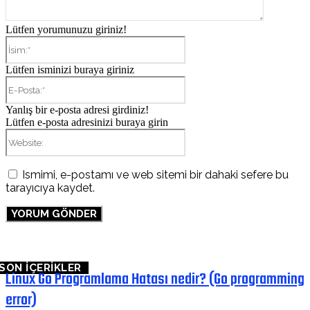
Lütfen yorumunuzu giriniz!
İsim:*
Lütfen isminizi buraya giriniz
E-
Posta:*
Yanlış bir e-posta adresi girdiniz!
Lütfen e-posta adresinizi buraya girin
Website:
Ismimi, e-postamı ve web sitemi bir dahaki sefere bu
tarayıcıya kaydet.
SON İÇERİKLER
Linux Go Programlama Hatası nedir? (Go programming
error)