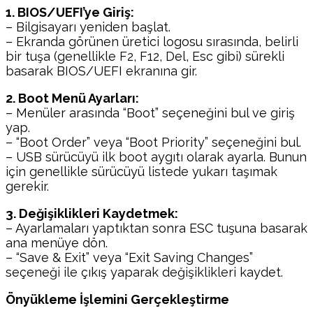
1. BIOS/UEFI’ye Giriş:
– Bilgisayarı yeniden başlat.
– Ekranda görünen üretici logosu sırasında, belirli
bir tuşa (genellikle F2, F12, Del, Esc gibi) sürekli
basarak BIOS/UEFI ekranına gir.
2. Boot Menü Ayarları:
– Menüler arasında “Boot” seçeneğini bul ve giriş
yap.
– “Boot Order” veya “Boot Priority” seçeneğini bul.
– USB sürücüyü ilk boot aygıtı olarak ayarla. Bunun
için genellikle sürücüyü listede yukarı taşımak
gerekir.
3. Değişiklikleri Kaydetmek:
– Ayarlamaları yaptıktan sonra ESC tuşuna basarak
ana menüye dön.
– “Save & Exit” veya “Exit Saving Changes”
seçeneği ile çıkış yaparak değişiklikleri kaydet.
Önyükleme İşlemini Gerçekleştirme