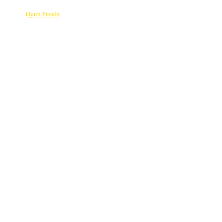
© 2026
Oyun Pusula
| Oyun dünyasının pusulası.
info@oyunpusula.com