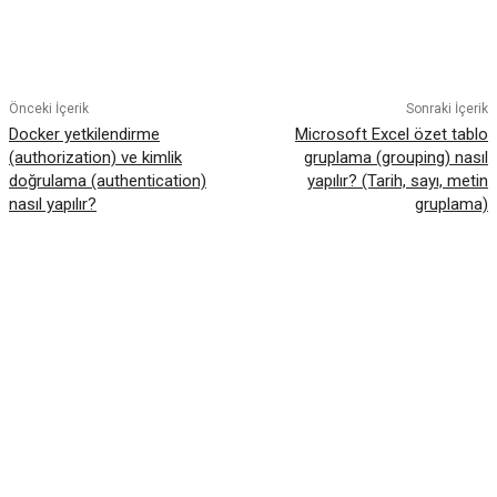
Facebook
Twitter
Pinterest
WhatsA
Önceki İçerik
Sonraki İçerik
Docker yetkilendirme
Microsoft Excel özet tablo
(authorization) ve kimlik
gruplama (grouping) nasıl
doğrulama (authentication)
yapılır? (Tarih, sayı, metin
nasıl yapılır?
gruplama)