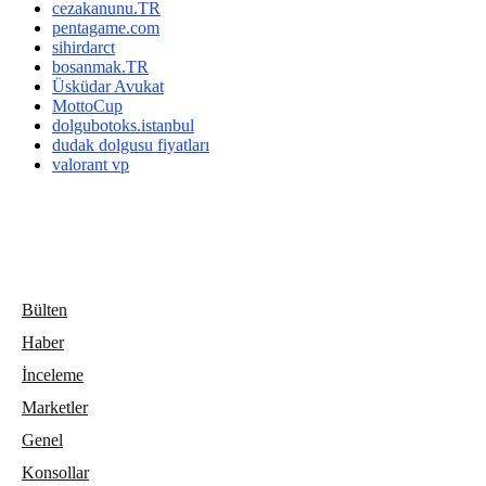
cezakanunu.TR
pentagame.com
sihirdarct
bosanmak.TR
Üsküdar Avukat
MottoCup
dolgubotoks.istanbul
dudak dolgusu fiyatları
valorant vp
Bülten
Haber
İnceleme
Marketler
Genel
Konsollar