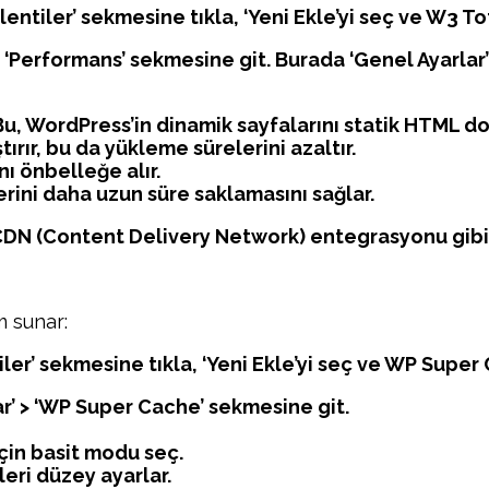
entiler’ sekmesine tıkla, ‘Yeni Ekle’yi seç ve W3 Tot
, ‘Performans’ sekmesine git. Burada ‘Genel Ayarlar
u, WordPress’in dinamik sayfalarını statik HTML do
ırır, bu da yükleme sürelerini azaltır.
ı önbelleğe alır.
erini daha uzun süre saklamasını sağlar.
 CDN (Content Delivery Network) entegrasyonu gibi g
m sunar:
er’ sekmesine tıkla, ‘Yeni Ekle’yi seç ve WP Super C
lar’ > ‘WP Super Cache’ sekmesine git.
çin basit modu seç.
leri düzey ayarlar.