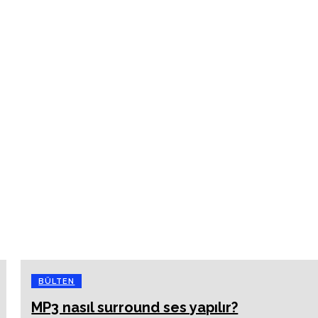
BÜLTEN
MP3 nasıl surround ses yapılır?