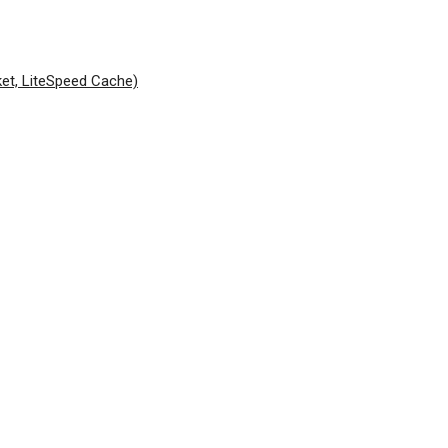
Facebook
Twitter
Pinterest
Wh
cket, LiteSpeed Cache)