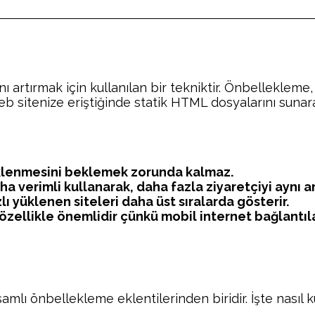
rtırmak için kullanılan bir tekniktir. Önbellekleme,
 web sitenize eriştiğinde statik HTML dosyalarını sunar
yüklenmesini beklemek zorunda kalmaz.
 verimli kullanarak, daha fazla ziyaretçiyi aynı an
ı yüklenen siteleri daha üst sıralarda gösterir.
 özellikle önemlidir çünkü mobil internet bağlantıla
ı önbellekleme eklentilerinden biridir. İşte nasıl kul