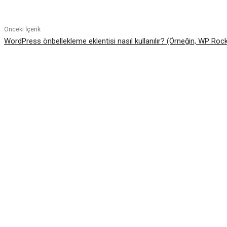
Paylaş
Önceki İçerik
WordPress önbellekleme eklentisi nasıl kullanılır? (Örneğin, WP Ro