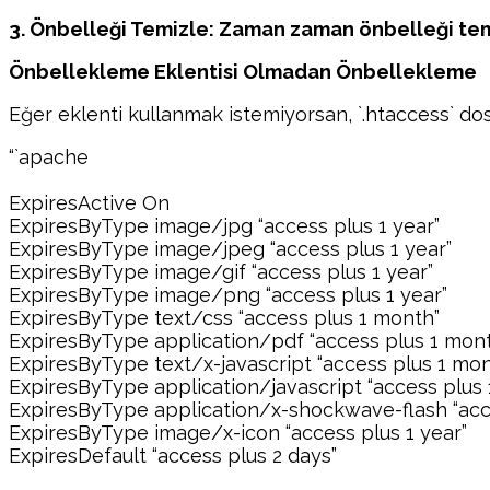
3. Önbelleği Temizle: Zaman zaman önbelleği te
Önbellekleme Eklentisi Olmadan Önbellekleme
Eğer eklenti kullanmak istemiyorsan, `.htaccess` do
“`apache
ExpiresActive On
ExpiresByType image/jpg “access plus 1 year”
ExpiresByType image/jpeg “access plus 1 year”
ExpiresByType image/gif “access plus 1 year”
ExpiresByType image/png “access plus 1 year”
ExpiresByType text/css “access plus 1 month”
ExpiresByType application/pdf “access plus 1 mon
ExpiresByType text/x-javascript “access plus 1 mon
ExpiresByType application/javascript “access plus
ExpiresByType application/x-shockwave-flash “acc
ExpiresByType image/x-icon “access plus 1 year”
ExpiresDefault “access plus 2 days”