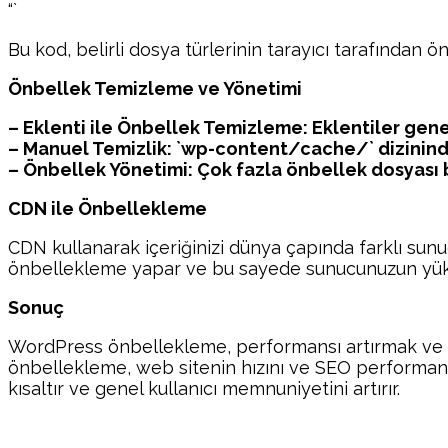
“`
Bu kod, belirli dosya türlerinin tarayıcı tarafından ö
Önbellek Temizleme ve Yönetimi
– Eklenti ile Önbellek Temizleme: Eklentiler gene
– Manuel Temizlik: `wp-content/cache/` dizinind
– Önbellek Yönetimi: Çok fazla önbellek dosyası b
CDN ile Önbellekleme
CDN kullanarak içeriğinizi dünya çapında farklı sunucu
önbellekleme yapar ve bu sayede sunucunuzun yükü
Sonuç
WordPress önbellekleme, performansı artırmak ve kull
önbellekleme, web sitenin hızını ve SEO performansı
kısaltır ve genel kullanıcı memnuniyetini artırır.