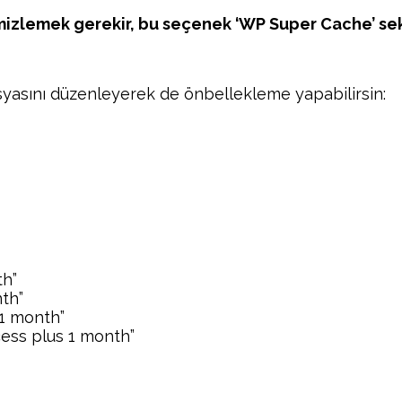
mizlemek gerekir, bu seçenek ‘WP Super Cache’ se
syasını düzenleyerek de önbellekleme yapabilirsin:
th”
th”
 1 month”
ess plus 1 month”