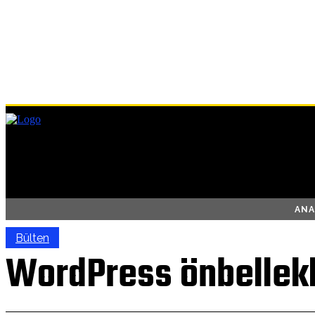
ANA
Bülten
WordPress önbellekl