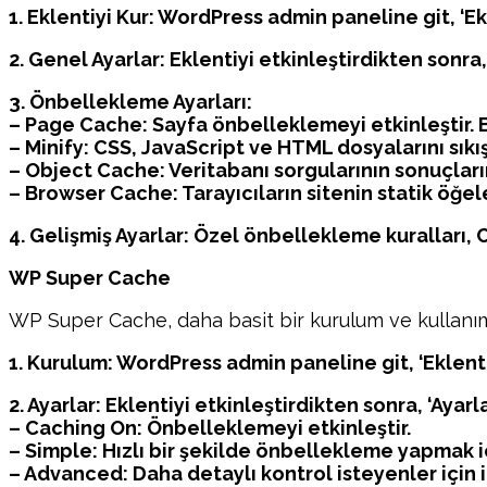
1. Eklentiyi Kur: WordPress admin paneline git, ‘Ekl
2. Genel Ayarlar: Eklentiyi etkinleştirdikten sonra
3. Önbellekleme Ayarları:
– Page Cache: Sayfa önbelleklemeyi etkinleştir. B
– Minify: CSS, JavaScript ve HTML dosyalarını sıkışt
– Object Cache: Veritabanı sorgularının sonuçların
– Browser Cache: Tarayıcıların sitenin statik öğel
4. Gelişmiş Ayarlar: Özel önbellekleme kuralları,
WP Super Cache
WP Super Cache, daha basit bir kurulum ve kullanı
1. Kurulum: WordPress admin paneline git, ‘Eklentil
2. Ayarlar: Eklentiyi etkinleştirdikten sonra, ‘Ayar
– Caching On: Önbelleklemeyi etkinleştir.
– Simple: Hızlı bir şekilde önbellekleme yapmak i
– Advanced: Daha detaylı kontrol isteyenler için i