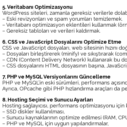
5. Veritabanı Optimizasyonu
WordPress siteleri, zamanla gereksiz verilerle dolabi
– Eski revizyonları ve spam yorumları temizlemek.
– Veritabanı optimizasyon eklentileri kullanmak (ör
– Gereksiz tabloları ve verileri kaldırmak.
6. CSS ve JavaScript Dosyalarını Optimize Etme
CSS ve JavaScript dosyaları, web sitesinin hızını doğ
– Dosyaları birleştirerek (minify) ve sıkıştırarak (c
– CDN (Content Delivery Network) kullanarak bu dos
– CSS dosyalarını HTML dosyasının başına, JavaScr
7. PHP ve MySQL Versiyonlarını Güncelleme
PHP ve MySQL’in eski sürümleri, performans açısından
Ayrıca, OPcache gibi PHP hızlandırma araçları da per
8. Hosting Seçimi ve Sunucu Ayarları
Hosting sağlayıcısı, performans optimizasyonu için kr
– SSD diskler kullanılması,
– Sunucu kaynaklarının optimize edilmesi (RAM, CPU
– PHP ve MySQL için uygun yapılandırmalar,