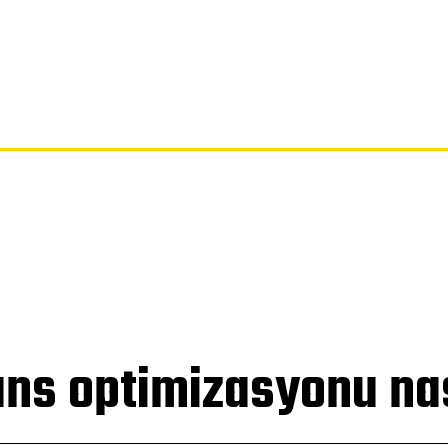
SAYFA
GIZLILIK POLITIKASI
FERAGATNAME
HAKKIMIZDA
s optimizasyonu nası