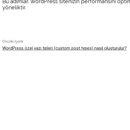
Bu adımlar, WordPress sitenizin performansını optimiz
yöneliktir.
Paylaş
Önceki İçerik
WordPress özel yazı tipleri (custom post types) nasıl oluşturulur?