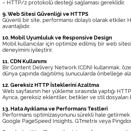
– HTTP/2 protokolü desteği sağlaması gereklidir.
9. Web Sitesi Güvenliği ve HTTPS
Güvenli bir site, performansı dolaylı olarak etkiler. H
avantajlıdır.
10. Mobil Uyumluluk ve Responsive Design
Mobil kullanıcılar için optimize edilmiş bir web site
deneyimini iyileştirir.
11. CDN Kullanımı
Bir Content Delivery Network (CDN) kullanmak, özellik
dünya çapında dağıtılmış sunucularda önbelleğe alara
12. Gereksiz HTTP İsteklerini Azaltma
Web sayfasının her yükleme sırasında yaptığı HTTP is
Ayrıca, gereksiz eklentiler, betikler ve stil dosyaları k
13. Hata Ayıklama ve Performans Testleri
Performans optimizasyonunu sürekli hale getirmek i
Google PageSpeed Insights, GTmetrix veya Pingdom kull