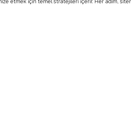
e etmek için temel stratejileri içerir. Her adım, siten
Facebook
Twitter
Pinterest
Wh