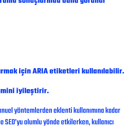
i arama sonuçlarında daha görünür
mak için ARIA etiketleri kullanılabilir.
ini iyileştirir.
Manuel yöntemlerden eklenti kullanımına kadar
 de SEO’yu olumlu yönde etkilerken, kullanıcı