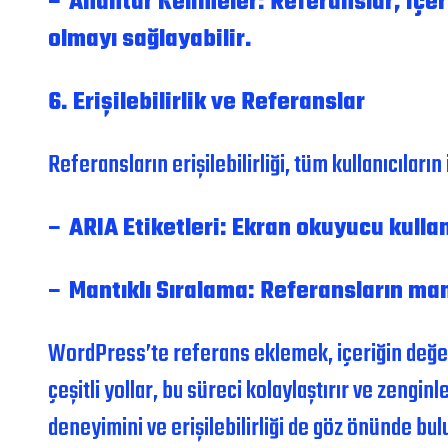
– Anahtar Kelimeler: Referanslar, içer
olmayı sağlayabilir.
6. Erişilebilirlik ve Referanslar
Referansların erişilebilirliği, tüm kullanıcıları
– ARIA Etiketleri: Ekran okuyucu kullanı
– Mantıklı Sıralama: Referansların mant
WordPress’te referans eklemek, içeriğin değeri
çeşitli yollar, bu süreci kolaylaştırır ve zengin
deneyimini ve erişilebilirliği de göz önünde bu