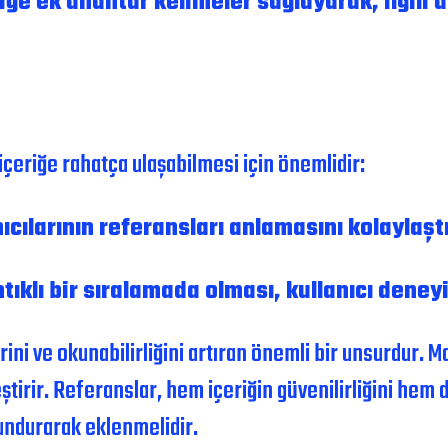
iğe ek anahtar kelimeler sağlayarak, ilgil
n içeriğe rahatça ulaşabilmesi için önemlidir:
cılarının referansları anlamasını kolaylaştır
ıklı bir sıralamada olması, kullanıcı deneyim
ni ve okunabilirliğini artıran önemli bir unsurdur. 
leştirir. Referanslar, hem içeriğin güvenilirliğini hem
lundurarak eklenmelidir.