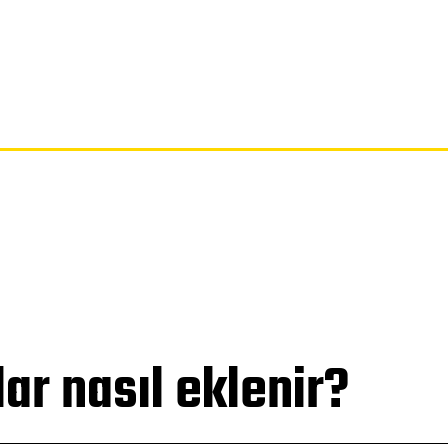
SAYFA
GIZLILIK POLITIKASI
FERAGATNAME
HAKKIMIZDA
r nasıl eklenir?