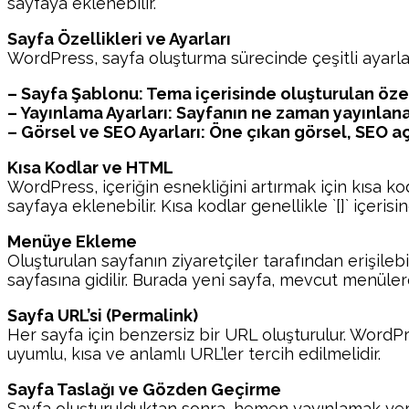
sayfaya eklenebilir.
Sayfa Özellikleri ve Ayarları
WordPress, sayfa oluşturma sürecinde çeşitli ayarla
– Sayfa Şablonu: Tema içerisinde oluşturulan özel 
– Yayınlama Ayarları: Sayfanın ne zaman yayınlana
– Görsel ve SEO Ayarları: Öne çıkan görsel, SEO aç
Kısa Kodlar ve HTML
WordPress, içeriğin esnekliğini artırmak için kısa k
sayfaya eklenebilir. Kısa kodlar genellikle `[]` içeris
Menüye Ekleme
Oluşturulan sayfanın ziyaretçiler tarafından erişi
sayfasına gidilir. Burada yeni sayfa, mevcut menüler
Sayfa URL’si (Permalink)
Her sayfa için benzersiz bir URL oluşturulur. WordPr
uyumlu, kısa ve anlamlı URL’ler tercih edilmelidir.
Sayfa Taslağı ve Gözden Geçirme
Sayfa oluşturulduktan sonra, hemen yayınlamak yeri