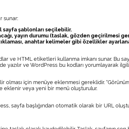
r sunar:
sayfa şablonları seçilebilir.
cağı, yayın durumu (taslak, gözden geçirilmesi gere
ıklaması, anahtar kelimeler gibi özellikler ayarlana
odlar ve HTML etiketleri kullanma imkanı sunar. Bu say
inde yazılır ve WordPress bu kodları yorumlayarak ilgili 
lebilir olması için menüye eklenmesi gereklidir. “Gö
e eklenir veya yeni bir menü oluşturulur.
ess, sayfa başlığından otomatik olarak bir URL oluştu
ne taslak olarak kaydedilebilir. Taslak, sayfanın so