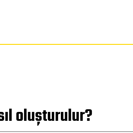
SAYFA
GIZLILIK POLITIKASI
FERAGATNAME
HAKKIMIZDA
ıl oluşturulur?