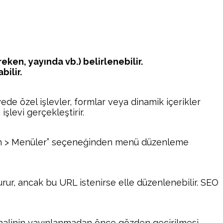
ken, yayında vb.) belirlenebilir.
bilir.
ede özel işlevler, formlar veya dinamik içerikler
işlevi gerçekleştirir.
rünüm > Menüler” seçeneğinden menü düzenleme
rur, ancak bu URL istenirse elle düzenlenebilir. SEO
n halinin yayınlanmadan önce gözden geçirilmesi