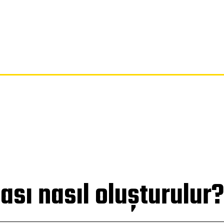
SAYFA
GIZLILIK POLITIKASI
FERAGATNAME
HAKKIMIZDA
ası nasıl oluşturulur?