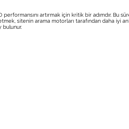
performansını artırmak için kritik bir adımdır. Bu sür
tmek, sitenin arama motorları tarafından daha iyi anla
y bulunur.
Facebook
Twitter
Pinterest
Wh