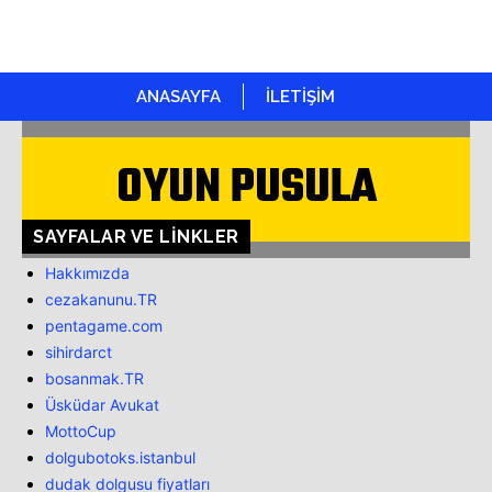
ANASAYFA
İLETİŞİM
OYUN PUSULA
SAYFALAR VE LINKLER
Hakkımızda
cezakanunu.TR
pentagame.com
sihirdarct
bosanmak.TR
Üsküdar Avukat
MottoCup
dolgubotoks.istanbul
dudak dolgusu fiyatları