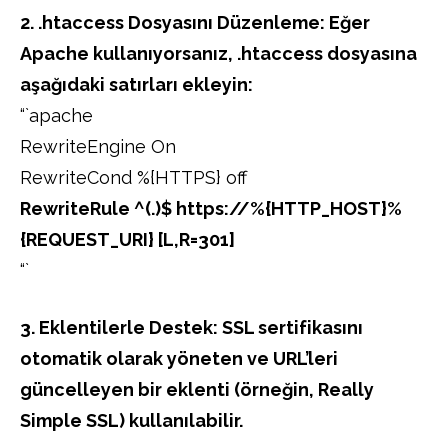
2. .htaccess Dosyasını Düzenleme: Eğer
Apache kullanıyorsanız, .htaccess dosyasına
aşağıdaki satırları ekleyin:
“`apache
RewriteEngine On
RewriteCond %{HTTPS} off
RewriteRule ^(.)$ https://%{HTTP_HOST}%
{REQUEST_URI} [L,R=301]
“`
3. Eklentilerle Destek: SSL sertifikasını
otomatik olarak yöneten ve URL’leri
güncelleyen bir eklenti (örneğin, Really
Simple SSL) kullanılabilir.