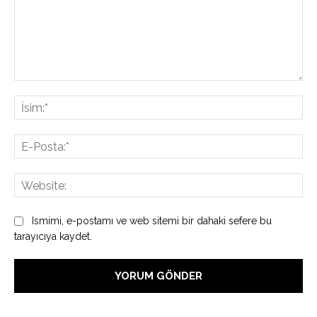
Yorum:
İsi
E-
Pos
Web
Ismimi, e-postamı ve web sitemi bir dahaki sefere bu
tarayıcıya kaydet.