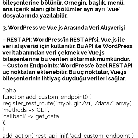
bileşenlerine bölünür. Örneğin, başlık, menü,
ana içerik alanı gibi bölümler ayrı ayrı `.vue`
dosyalarında yazılabilir.
3. WordPress ve Vue.js Arasında Veri Alışverişi
– REST API: WordPress’in REST API’si, Vue.js ile
veri alışverişi için kullanılır. Bu API ile WordPress
veritabanından veri çekmek ve Vue.js
bileşenlerine bu verileri aktarmak mümkündür.
– Custom Endpoints: WordPress’e özel REST API
uç noktaları eklenebilir. Bu uç noktalar, Vue.js
bileşenlerinin ihtiyaç duyduğu verileri sağlar.
“`php
function add_custom_endpoint() {
register_rest_route( ‘myplugin/v1’, ‘/data/’, array(
‘methods’ => ‘GET’,
‘callback’ => ‘get_data’
));
}
add_action( ‘rest_api_init’, ‘add_custom_endpoint’ );