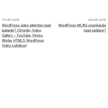
Facebook
Twitter
Pinterest
WhatsA
Önceki İçerik
Sonraki İçerik
WordPress video eklentisi nasıl
WordPress WCAG uyumluluğu
kullanılır? (Örneğin, Video
nasıl sağlanır?
Gallery – YouTube, Vimeo,
Wistia, HTML5, WordPress
Video Lightbox)