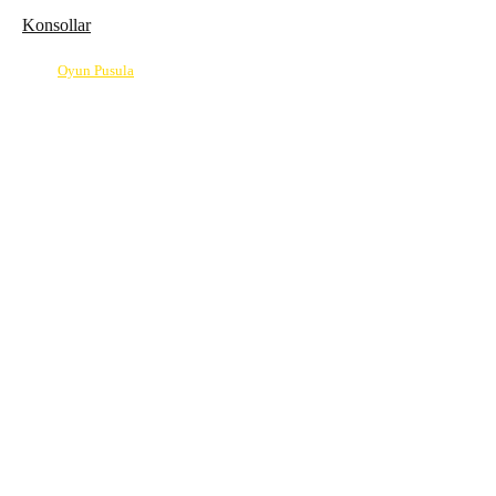
Konsollar
© 2026
Oyun Pusula
| Oyun dünyasının pusulası.
info@oyunpusula.com