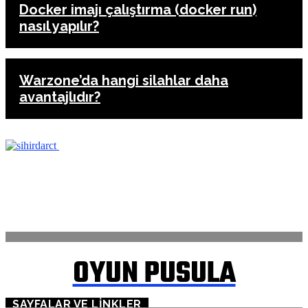
Docker imajı çalıştırma (docker run)
nasıl yapılır?
Warzone’da hangi silahlar daha
avantajlıdır?
ANASAYFA
İLETİŞİM
OYUN PUSULA
SAYFALAR VE LINKLER