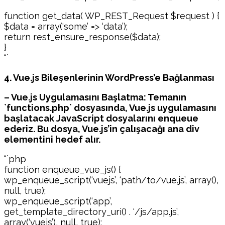
function get_data( WP_REST_Request $request ) {
$data = array(‘some’ => ‘data’);
return rest_ensure_response($data);
}
“`
4. Vue.js Bileşenlerinin WordPress’e Bağlanması
– Vue.js Uygulamasını Başlatma: Temanın
`functions.php` dosyasında, Vue.js uygulamasını
başlatacak JavaScript dosyalarını enqueue
ederiz. Bu dosya, Vue.js’in çalışacağı ana div
elementini hedef alır.
“`php
function enqueue_vue_js() {
wp_enqueue_script(‘vuejs’, ‘path/to/vue.js’, array(),
null, true);
wp_enqueue_script(‘app’,
get_template_directory_uri() . ‘/js/app.js’,
array(‘vuejs’), null, true);