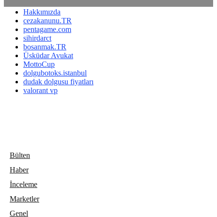
Hakkımızda
cezakanunu.TR
pentagame.com
sihirdarct
bosanmak.TR
Üsküdar Avukat
MottoCup
dolgubotoks.istanbul
dudak dolgusu fiyatları
valorant vp
Bülten
Haber
İnceleme
Marketler
Genel