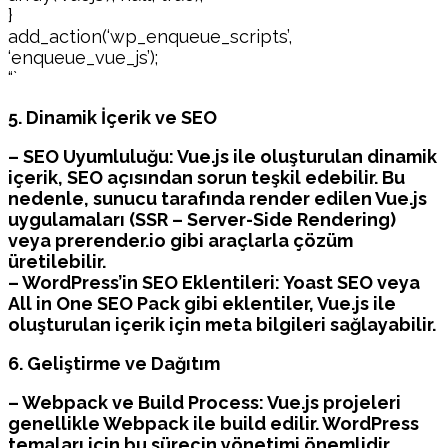
}
add_action(‘wp_enqueue_scripts’,
‘enqueue_vue_js’);
“`
5. Dinamik İçerik ve SEO
– SEO Uyumluluğu: Vue.js ile oluşturulan dinamik
içerik, SEO açısından sorun teşkil edebilir. Bu
nedenle, sunucu tarafında render edilen Vue.js
uygulamaları (SSR – Server-Side Rendering)
veya prerender.io gibi araçlarla çözüm
üretilebilir.
– WordPress’in SEO Eklentileri: Yoast SEO veya
All in One SEO Pack gibi eklentiler, Vue.js ile
oluşturulan içerik için meta bilgileri sağlayabilir.
6. Geliştirme ve Dağıtım
– Webpack ve Build Process: Vue.js projeleri
genellikle Webpack ile build edilir. WordPress
temaları için bu sürecin yönetimi önemlidir.