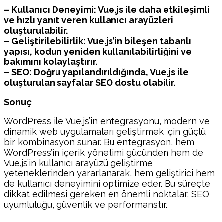
– Kullanıcı Deneyimi: Vue.js ile daha etkileşimli
ve hızlı yanıt veren kullanıcı arayüzleri
oluşturulabilir.
– Geliştirilebilirlik: Vue.js’in bileşen tabanlı
yapısı, kodun yeniden kullanılabilirliğini ve
bakımını kolaylaştırır.
– SEO: Doğru yapılandırıldığında, Vue.js ile
oluşturulan sayfalar SEO dostu olabilir.
Sonuç
WordPress ile Vue.js’in entegrasyonu, modern ve
dinamik web uygulamaları geliştirmek için güçlü
bir kombinasyon sunar. Bu entegrasyon, hem
WordPress’in içerik yönetimi gücünden hem de
Vue.js’in kullanıcı arayüzü geliştirme
yeteneklerinden yararlanarak, hem geliştirici hem
de kullanıcı deneyimini optimize eder. Bu süreçte
dikkat edilmesi gereken en önemli noktalar, SEO
uyumluluğu, güvenlik ve performanstır.