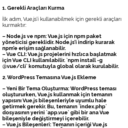
1. Gerekli Araçları Kurma
İlk adım, Vue.js’i kullanabilmek için gerekli araçları
kurmaktır:
– Node.js ve npm: Vue.js için npm paket
yöneticisi gereklidir. Node.js’i indirip kurarak
npm’e erişim sağlanabilir.
– Vue CLI: Vue.js projelerini hızlıca başlatmak
için Vue CLI kullanılabilir. `npm install -g
@vue/cli` komutuyla global olarak kurulabilir.
2. WordPress Temasına Vue.js Ekleme
– Yeni Bir Tema Oluşturma: WordPress teması
oluştururken, Vue.js kullanmak için temanın
yapısını Vue.js bileşenleriyle uyumlu hale
getirmek gerekir. Bu, temanın `index.php`
dosyasının yerini `app.vue` gibi bir ana Vue
bileşeniyle değiştirmeyi içerebilir.
– Vue.js Bileşenleri: Temanın içeriği Vue.js