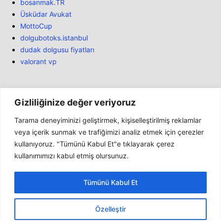
bosanmak.TR
Üsküdar Avukat
MottoCup
dolgubotoks.istanbul
dudak dolgusu fiyatları
valorant vp
Gizliliğinize değer veriyoruz
Tarama deneyiminizi geliştirmek, kişiselleştirilmiş reklamlar
Bülten
veya içerik sunmak ve trafiğimizi analiz etmek için çerezler
kullanıyoruz. "Tümünü Kabul Et"e tıklayarak çerez
Haber
kullanımımızı kabul etmiş olursunuz.
İnceleme
Marketler
Tümünü Kabul Et
Genel
Konsollar
Özelleştir