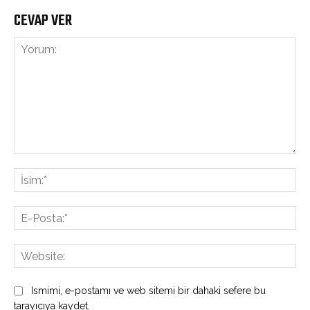
CEVAP VER
Yorum:
İsi
E-
Pos
Web
Ismimi, e-postamı ve web sitemi bir dahaki sefere bu
tarayıcıya kaydet.