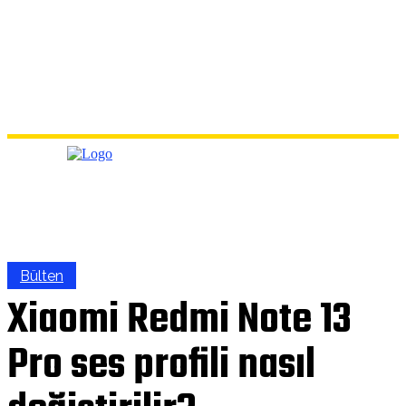
Bülten
Xiaomi Redmi Note 13
Pro ses profili nasıl