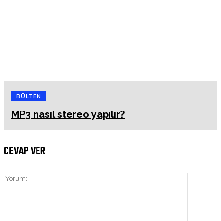
BÜLTEN
MP3 nasıl stereo yapılır?
CEVAP VER
Yorum: