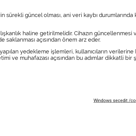
n sürekli güncel olması, ani veri kaybı durumlarında kul
ışkanlık haline getirilmelidir. Cihazın güncellenmesi
ilde saklanması açısından önem arz eder.
yapılan yedekleme işlemleri, kullanıcıların verilerine 
netimi ve muhafazası açısından bu adımlar dikkatli bir 
Facebook
Twitter
Pinterest
Wh
Windows secedit /con