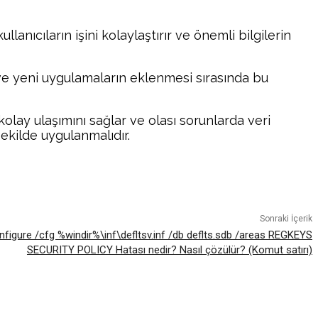
lanıcıların işini kolaylaştırır ve önemli bilgilerin
 ve yeni uygulamaların eklenmesi sırasında bu
kolay ulaşımını sağlar ve olası sorunlarda veri
şekilde uygulanmalıdır.
atsApp
Sonraki İçerik
figure /cfg %windir%\inf\defltsv.inf /db deflts.sdb /areas REGKEYS
SECURITY POLICY Hatası nedir? Nasıl çözülür? (Komut satırı)