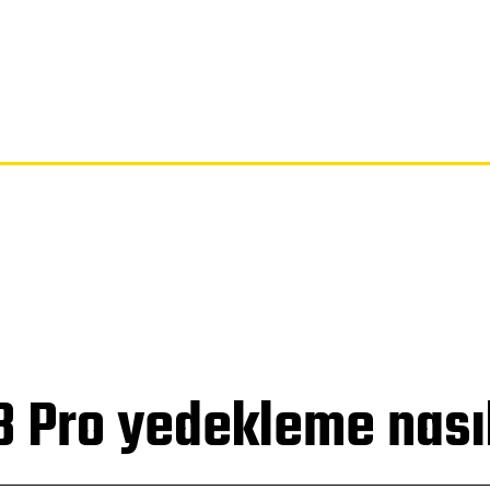
SAYFA
GIZLILIK POLITIKASI
FERAGATNAME
HAKKIMIZDA
 Pro yedekleme nasıl