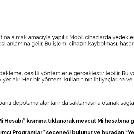
tına almak amacıyla yapılır. Mobil cihazlarda yedeklem
i anlamına gelir. Bu işlem, cihazın kaybolması, hasa
dekleme, çeşitli yöntemlerle gerçekleştirilebilir. Bu
r alır. Her bir yöntem, kullanıcının ihtiyaçlarına ve t
abanlı depolama alanlarında saklamasına olanak sağlar.
Mi Hesabı” kısmına tıklanarak mevcut Mi hesabına gir
dımcı Programlar” seçeneği bulunur ve buradan “Ye