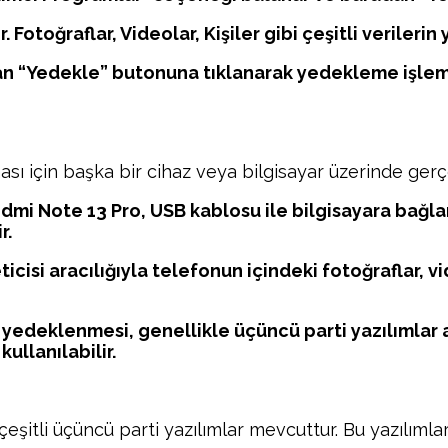
 Fotoğraflar, Videolar, Kişiler gibi çeşitli verilerin
 “Yedekle” butonuna tıklanarak yedekleme işlemi ba
ı için başka bir cihaz veya bilgisayar üzerinde gerçek
Redmi Note 13 Pro, USB kablosu ile bilgisayara bağl
r.
icisi aracılığıyla telefonun içindeki fotoğraflar, v
deklenmesi, genellikle üçüncü parti yazılımlar arac
ullanılabilir.
eşitli üçüncü parti yazılımlar mevcuttur. Bu yazılımlar