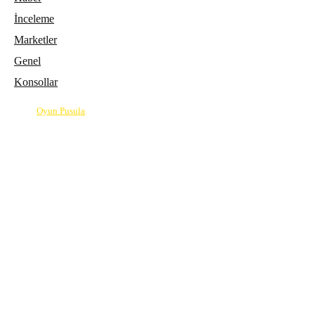
İnceleme
Marketler
Genel
Konsollar
© 2026
Oyun Pusula
| Oyun dünyasının pusulası.
info@oyunpusula.com