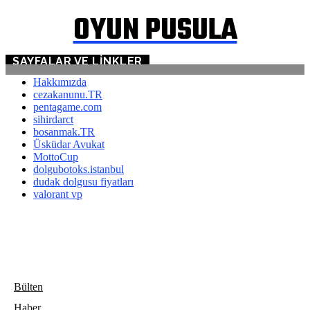
OYUN PUSULA
SAYFALAR VE LINKLER
Hakkımızda
cezakanunu.TR
pentagame.com
sihirdarct
bosanmak.TR
Üsküdar Avukat
MottoCup
dolgubotoks.istanbul
dudak dolgusu fiyatları
valorant vp
Bülten
Haber