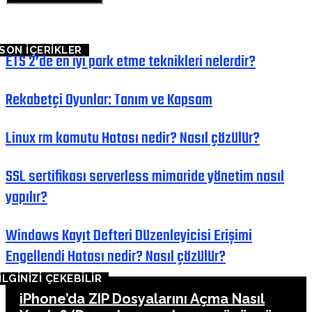
SON İÇERİKLER
ETS 2’de en iyi park etme teknikleri nelerdir?
Rekabetçi Oyunlar: Tanım ve Kapsam
Linux rm komutu Hatası nedir? Nasıl çözülür?
SSL sertifikası serverless mimaride yönetim nasıl
yapılır?
Windows Kayıt Defteri Düzenleyicisi Erişimi
Engellendi Hatası nedir? Nasıl çözülür?
İLGİNİZİ ÇEKEBİLİR
iPhone’da ZIP Dosyalarını Açma Nasıl