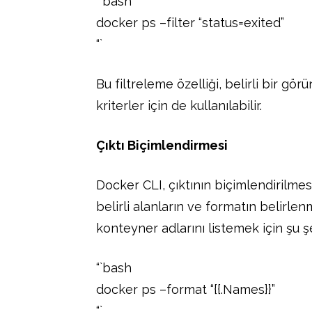
“`bash
docker ps –filter “status=exited”
“`
Bu filtreleme özelliği, belirli bir gö
kriterler için de kullanılabilir.
Çıktı Biçimlendirmesi
Docker CLI, çıktının biçimlendirilmes
belirli alanların ve formatın belirl
konteyner adlarını listemek için şu şe
“`bash
docker ps –format “{{.Names}}”
“`