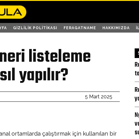
YFA
GIZLILIK POLITIKASI
FERAGATNAME
HAKKIMIZDA
İ
neri listeleme
R
ıl yapılır?
t
R
y
5 Mart 2025
N
v
s
nal ortamlarda çalıştırmak için kullanılan bir