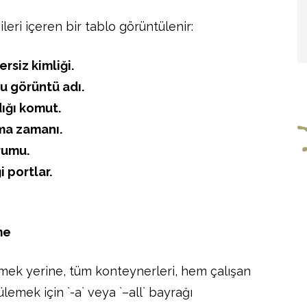
leri içeren bir tablo görüntülenir:
siz kimliği.
u görüntü adı.
ığı komut.
ma zamanı.
rumu.
 portlar.
me
emek yerine, tüm konteynerleri, hem çalışan
emek için `-a` veya `–all` bayrağı