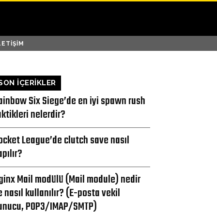
LETIŞIM
SON İÇERİKLER
ainbow Six Siege’de en iyi spawn rush
aktikleri nelerdir?
ocket League’de clutch save nasıl
apılır?
ginx Mail modülü (Mail module) nedir
e nasıl kullanılır? (E-posta vekil
unucu, POP3/IMAP/SMTP)