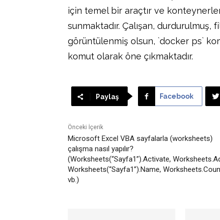
için temel bir araçtır ve konteynerl
sunmaktadır. Çalışan, durdurulmuş, fi
görüntülenmiş olsun, `docker ps` ko
komut olarak öne çıkmaktadır.
Facebook
Paylaş
Önceki İçerik
Microsoft Excel VBA sayfalarla (worksheets)
çalışma nasıl yapılır?
(Worksheets(“Sayfa1”).Activate, Worksheets.A
Worksheets(“Sayfa1”).Name, Worksheets.Coun
vb.)