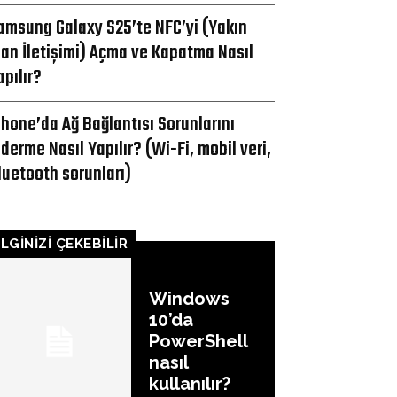
amsung Galaxy S25’te NFC’yi (Yakın
lan İletişimi) Açma ve Kapatma Nasıl
apılır?
Phone’da Ağ Bağlantısı Sorunlarını
iderme Nasıl Yapılır? (Wi-Fi, mobil veri,
luetooth sorunları)
İLGİNİZİ ÇEKEBİLİR
Windows
10’da
PowerShell
nasıl
kullanılır?