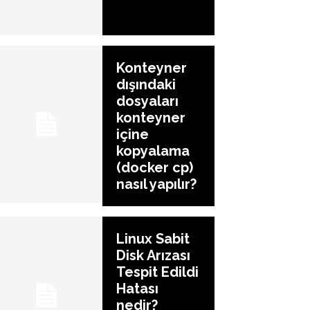
Konteyner
dışındaki
dosyaları
konteyner
içine
kopyalama
(docker cp)
nasıl yapılır?
Linux Sabit
Disk Arızası
Tespit Edildi
Hatası
nedir?