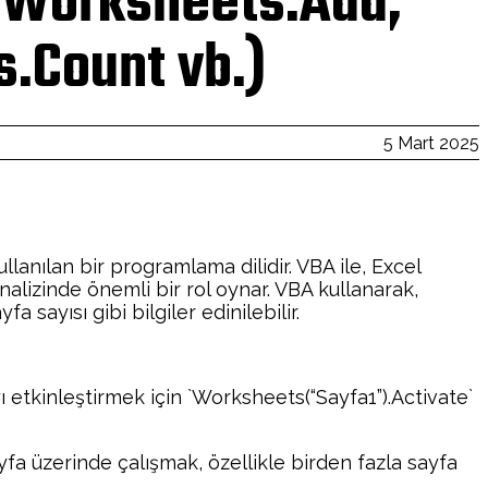
, Worksheets.Add,
.Count vb.)
5 Mart 2025
lanılan bir programlama dilidir. VBA ile, Excel
analizinde önemli bir rol oynar. VBA kullanarak,
a sayısı gibi bilgiler edinilebilir.
yı etkinleştirmek için `Worksheets(“Sayfa1”).Activate`
ayfa üzerinde çalışmak, özellikle birden fazla sayfa