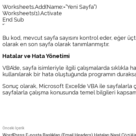
Worksheets.Add(Name:=”Yeni Sayfa”)
Worksheets(1).Activate
End Sub
“`
Bu kod, mevcut sayfa sayısını kontrol eder, eğer üçte
olarak en son sayfa olarak tanımlanmıştır.
Hatalar ve Hata Yönetimi
VBA’de, sayfa isimleriyle ilgili çalışmalarda sıklıkl
kullanılarak bir hata oluştuğunda programın duraksa
Sonuç olarak, Microsoft Excel’de VBA ile sayfalarla 
sayfalarla çalışma konusunda temel bilgileri kapsam
Paylaş
Önceki İçerik
WordPress E-posta Başlıkları (Email Headers) Hataları Nasıl Çözü