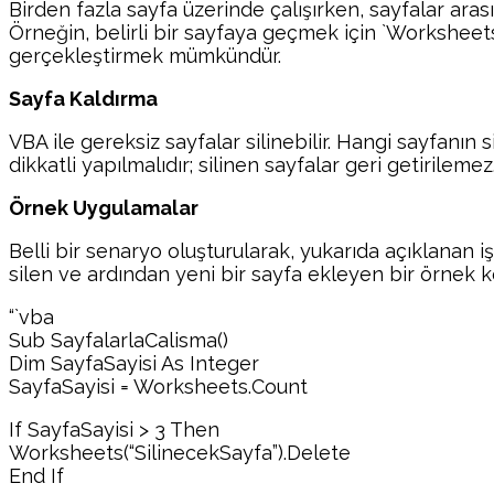
Birden fazla sayfa üzerinde çalışırken, sayfalar ara
Örneğin, belirli bir sayfaya geçmek için `Worksheets(
gerçekleştirmek mümkündür.
Sayfa Kaldırma
VBA ile gereksiz sayfalar silinebilir. Hangi sayfanın 
dikkatli yapılmalıdır; silinen sayfalar geri getirile
Örnek Uygulamalar
Belli bir senaryo oluşturularak, yukarıda açıklanan iş
silen ve ardından yeni bir sayfa ekleyen bir örnek k
“`vba
Sub SayfalarlaCalisma()
Dim SayfaSayisi As Integer
SayfaSayisi = Worksheets.Count
If SayfaSayisi > 3 Then
Worksheets(“SilinecekSayfa”).Delete
End If