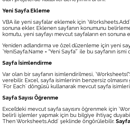
Yeni Sayfa Ekleme
VBA ile yeni sayfalar eklemek için `Worksheets.Add` 
sonuna ekler. Eklenen sayfanın konumunu belirlemek
komutu, yeni sayfayı mevcut sayfaların en sonuna e
Yeniden adlandırma ve özel düzenleme için yeni sayfa
`YeniSayfa.Name = “Yeni Sayfa”` ile bu sayfanın ismi değ
Sayfa İsimlendirme
Var olan bir sayfanın isimlendirilmesi, `Worksheets(“
verebilir. Excel, sayfa isimlerinin benzersiz olmasını
`For Each` döngüsü kullanarak mevcut sayfa isimleri 
Sayfa Sayısı Öğrenme
Excel’deki mevcut sayfa sayısını öğrenmek için `Works
belirli işlemler yapmak için bu bilgiye ihtiyaç duyab
Then Worksheets.Add` şeklinde öngörülebilir.
Sayfa