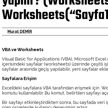
yapılır? (Worksheet
Worksheets(“Sayfa1
Murat DEMİR
VBA ve Worksheets
Visual Basic for Applications (VBA), Microsoft Excel
içerisindeki sayfalar (worksheets) üzerinde çeşitli iş
sayfalar arasında geçiş yapılabilir, yeni sayfalar eklene
Sayfalara Erişim
Excel’deki sayfalara VBA tarafından erişmek için `Wor
komutu kullanılabilir. Bu komut, belirtilen sayfayı aça
Bir sayfayı etkinleştirdikten sonra, bu sayfada veri 
olan projelerde kullanıcı deneyimini artırır.