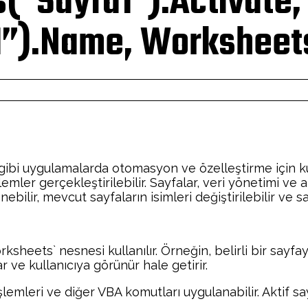
s(“Sayfa1”).Activate
”).Name, Worksheets
 gibi uygulamalarda otomasyon ve özelleştirme için kul
lemler gerçekleştirilebilir. Sayfalar, veri yönetimi ve 
bilir, mevcut sayfaların isimleri değiştirilebilir ve sayf
ksheets` nesnesi kullanılır. Örneğin, belirli bir sayfa
r ve kullanıcıya görünür hale getirir.
işlemleri ve diğer VBA komutları uygulanabilir. Aktif s