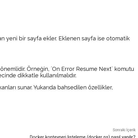
an yeni bir sayfa ekler. Eklenen sayfa ise otomatik
mak önemlidir. Örneğin, `On Error Resume Next` komutu
inde dikkatle kullanılmalıdır.
nları sunar. Yukarıda bahsedilen özellikler,
atsApp
Sonraki İçerik
Docker konteyneri listeleme (docker ps) nasıl yapılır?