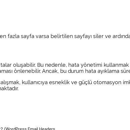
n fazla sayfa varsa belirtilen sayfayı siler ve ardınd
a hatalar oluşabilir. Bu nedenle, hata yönetimi kullan
ması önlenebilir. Ancak, bu durum hata ayıklama sürec
çalışmak, kullanıcıya esneklik ve güçlü otomasyon imka
aktadır.
Facebook
Twitter
Pinterest
Wh
lür? (WordPress Email Headers