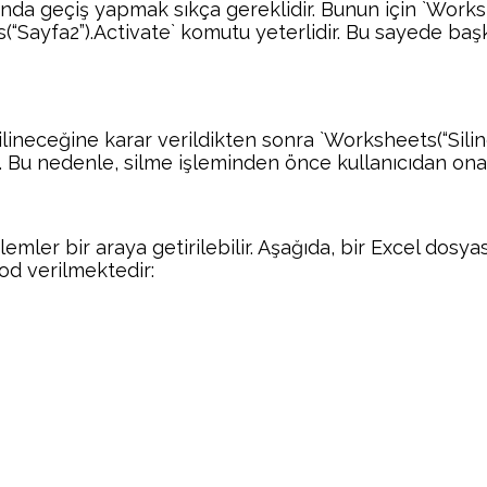
sında geçiş yapmak sıkça gereklidir. Bunun için `Work
“Sayfa2”).Activate` komutu yeterlidir. Bu sayede başka
silineceğine karar verildikten sonra `Worksheets(“Silin
mez. Bu nedenle, silme işleminden önce kullanıcıdan ona
lemler bir araya getirilebilir. Aşağıda, bir Excel dosy
od verilmektedir: