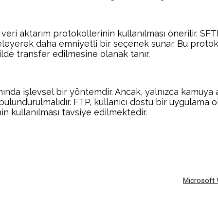
i veri aktarım protokollerinin kullanılması önerilir. 
ifreleyerek daha emniyetli bir seçenek sunar. Bu proto
ilde transfer edilmesine olanak tanır.
da işlevsel bir yöntemdir. Ancak, yalnızca kamuya açık
e bulundurulmalıdır. FTP, kullanıcı dostu bir uygulama o
n kullanılması tavsiye edilmektedir.
Facebook
Twitter
Pinterest
Wh
Microsoft W