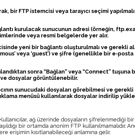
rak, bir FTP istemcisi veya tarayıcı seçimi yapılmalıd
antı kurulacak sunucunun adresi (örneğin, ftp.exa
mlerinde veya resmi belgelerde yer alır.
cisinde yeni bir bağlantı oluşturulmalı ve gerekli a
ymous’ veya ‘guest’) ve şifre (genellikle bir e-posta 
landıktan sonra “Bağlan” veya “Connect” tuşuna ba
ve dosyalar görüntülenebilir.
nıcının sunucudaki dosyaları görebilmesi ve gerekl
klama menüsü kullanılarak dosyalar indirilip yüklen
lanıcılar, ağ üzerinde dosyaların şifrelenmediği bir orta
aşıldığı bir ortamda anonim FTP kullanılmamalıdır. Ano
re erişimin kısıtlanabileceği anlamına gelir.