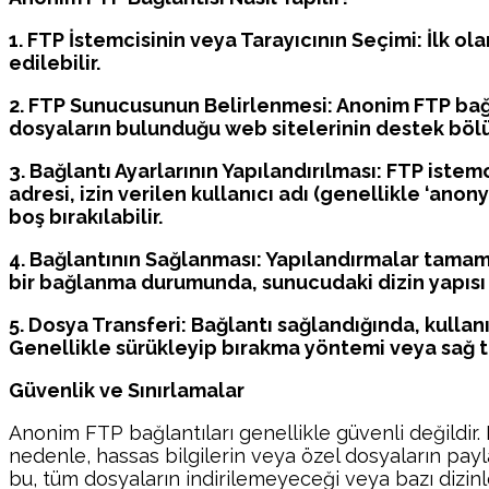
1. FTP İstemcisinin veya Tarayıcının Seçimi: İlk ola
edilebilir.
2. FTP Sunucusunun Belirlenmesi: Anonim FTP bağl
dosyaların bulunduğu web sitelerinin destek bölü
3. Bağlantı Ayarlarının Yapılandırılması: FTP istem
adresi, izin verilen kullanıcı adı (genellikle ‘anon
boş bırakılabilir.
4. Bağlantının Sağlanması: Yapılandırmalar tamam
bir bağlanma durumunda, sunucudaki dizin yapısı 
5. Dosya Transferi: Bağlantı sağlandığında, kulla
Genellikle sürükleyip bırakma yöntemi veya sağ tı
Güvenlik ve Sınırlamalar
Anonim FTP bağlantıları genellikle güvenli değildir. Kul
nedenle, hassas bilgilerin veya özel dosyaların payl
bu, tüm dosyaların indirilemeyeceği veya bazı dizinle