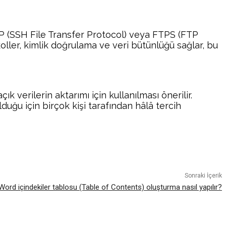
SFTP (SSH File Transfer Protocol) veya FTPS (FTP
koller, kimlik doğrulama ve veri bütünlüğü sağlar, bu
 verilerin aktarımı için kullanılması önerilir.
lduğu için birçok kişi tarafından hâlâ tercih
atsApp
Sonraki İçerik
ord içindekiler tablosu (Table of Contents) oluşturma nasıl yapılır?