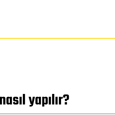
SAYFA
GIZLILIK POLITIKASI
FERAGATNAME
HAKKIMIZDA
asıl yapılır?