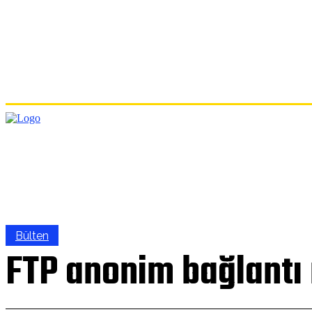
ANA
Bülten
FTP anonim bağlantı n