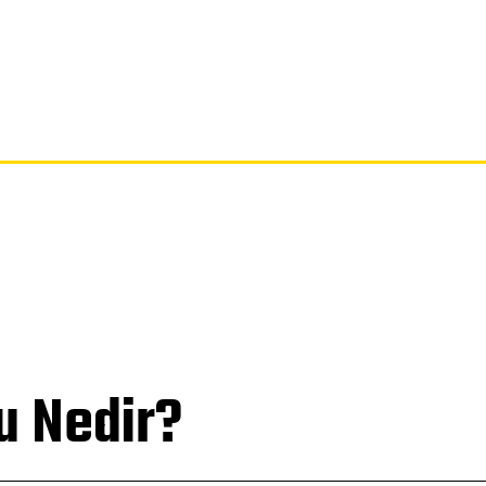
SAYFA
GIZLILIK POLITIKASI
FERAGATNAME
HAKKIMIZDA
u Nedir?