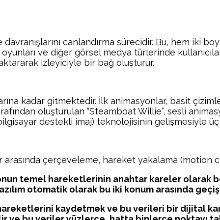
 davranışlarını canlandırma sürecidir. Bu, hem iki bo
o oyunları ve diğer görsel medya türlerinde kullanıcıla
 aktararak izleyiciyle bir bağ oluşturur.
ına kadar gitmektedir. İlk animasyonlar, basit çizimle
arafından oluşturulan “Steamboat Willie”, sesli anim
bilgisayar destekli imaj) teknolojisinin gelişmesiyle 
er arasında çerçeveleme, hareket yakalama (motion c
n temel hareketlerinin anahtar kareler olarak beli
yazılım otomatik olarak bu iki konum arasında geçi
reketlerini kaydetmek ve bu verileri bir dijital kar
 ve bu veriler yüzlerce, hatta binlerce noktayı tak