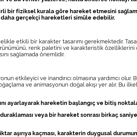
li bir fiziksel kurala göre hareket etmesini sağlamak 
daha gerçekçi hareketleri simüle edebilir.
ikle etkili bir karakter tasarımı gerekmektedir. Tasar
görünümünü, renk paletini ve karakteristik özelliklerin
asını sağlamada önemlidir.
un etkileyici ve inandırıcı olmasına yardımcı olur. B
oğaçlama ve animasyonun doğal akışı yer alır. Bu ilke
ı ayarlayarak hareketin başlangıç ve bitiş noktalar
uraklaması veya bir hareket sonrası birkaç saniye
ir miktar aşırıya kaçması, karakterin duygusal durum