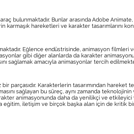
 araç bulunmaktadır. Bunlar arasında Adobe Animate
rin karmaşık hareketleri ve karakter tasarımlarını kon
aktadır. Eğlence endüstrisinde, animasyon filmleri ve
lasyonlar gibi diğer alanlarda da karakter animasyonu e
sını sağlamak amacıyla animasyonlar tercih edilmekte
r parçasıdır. Karakterlerin tasarımından hareket tek
rmasını sağlayan bu süreç, aynı zamanda teknolojinin v
 karakter animasyonunda daha da yenilikçi ve etkileyi
ğitim, iletişim ve birçok başka alan için de kritik bi
Facebook
Twitter
Pinterest
Wh