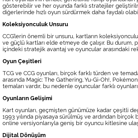
gösterebilir ve her oyunda farklı stratejiler geliştir
diğerlerinde hızlı oyun sürdürmek daha faydalı olabil
Koleksiyonculuk Unsuru
CCG’lerin önemli bir unsuru, kartların koleksiyonculu
ve güçlü kartları elde etmeye de çalışır. Bu durum, pi
içindeki stratejik avantaj ve oyuncular arasındaki r
Oyun Çeşitleri
TCG ve CCG oyunları, birçok farklı türden ve temadan
arasında Magic: The Gathering, Yu-Gi-Oh!, Pokémon 
temaları vardır, bu nedenle oyuncular farklı oyunları
Oyunların Gelişimi
Kart oyunları, geçmişten günümüze kadar çeşitli değ
1993 yılında piyasaya sürülmüş ve ardından birçok be
online versiyonlarıyla geniş bir oyuncu kitlesine ulaş
Dijital Dönüşüm