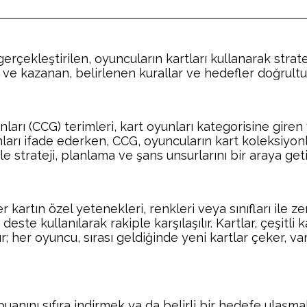
gerçekleştirilen, oyuncuların kartları kullanarak stratej
ve kazanan, belirlenen kurallar ve hedefler doğrultus
rı (CCG) terimleri, kart oyunları kategorisine giren ve 
unları ifade ederken, CCG, oyuncuların kart koleksiyonl
le strateji, planlama ve şans unsurlarını bir araya getir
 kartın özel yetenekleri, renkleri veya sınıfları ile zen
ste kullanılarak rakiple karşılaşılır. Kartlar, çeşitli 
r; her oyuncu, sırası geldiğinde yeni kartlar çeker, var
anını sıfıra indirmek ya da belirli bir hedefe ulaşmakt