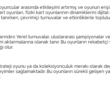
oyuncular arasında etkileşimi artırmış ve oyunun erişil
oyunları, fiziki kart oyunlarının dinamiklerini dijital 
rken, çevrimiçi turnuvalar ve etkinliklerle toplulukla
rındırır. Yerel turnuvalar, uluslararası şampiyonalar 
ini aktarmalarına olanak tanır. Bu oyunların rekabetç
ı olur.
ir strateji oyunu ya da koleksiyonculuk merakı olarak d
eyimler sağlamaktadır. Bu oyunların sürekli gelişen yap
.
Facebook
Twitter
Pinterest
Wh