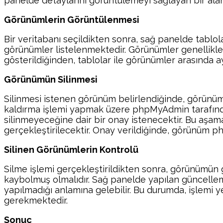
panelde detaylarını görüntülemeyi sağlayan bir alan
Görünümlerin Görüntülenmesi
Bir veritabanı seçildikten sonra, sağ panelde tablol
görünümler listelenmektedir. Görünümler genellikle ta
gösterildiğinden, tablolar ile görünümler arasında 
Görünümün Silinmesi
Silinmesi istenen görünüm belirlendiğinde, görünüm i
kaldırma işlemi yapmak üzere phpMyAdmin tarafında
silinmeyeceğine dair bir onay istenecektir. Bu aşama
gerçekleştirilecektir. Onay verildiğinde, görünüm p
Silinen Görünümlerin Kontrolü
Silme işlemi gerçekleştirildikten sonra, görünümün g
kaybolmuş olmalıdır. Sağ panelde yapılan güncelleme
yapılmadığı anlamına gelebilir. Bu durumda, işle
gerekmektedir.
Sonuç