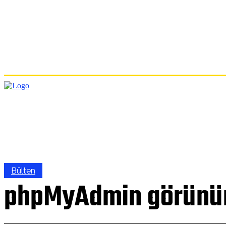
ANA
Bülten
phpMyAdmin görünüm 