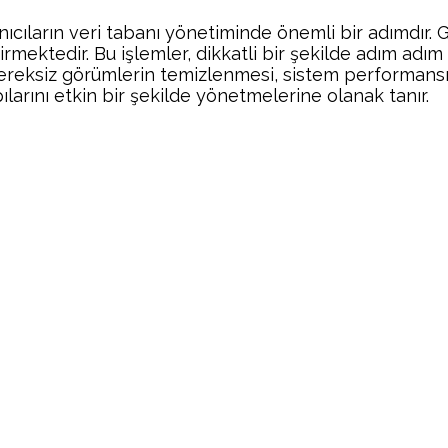
ıların veri tabanı yönetiminde önemli bir adımdır. G
irmektedir. Bu işlemler, dikkatli bir şekilde adım adım
 gereksiz görümlerin temizlenmesi, sistem performansın
ılarını etkin bir şekilde yönetmelerine olanak tanır.
Facebook
Twitter
Pinterest
Wh