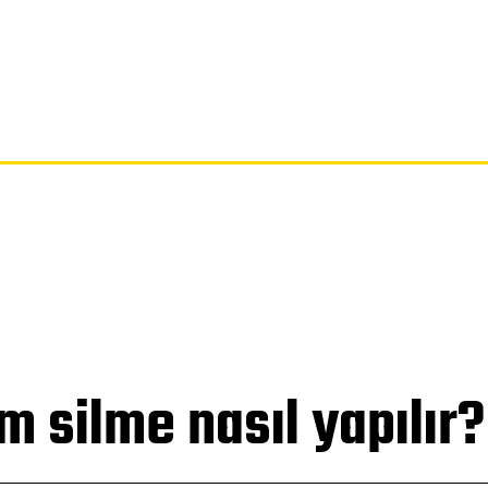
SAYFA
GIZLILIK POLITIKASI
FERAGATNAME
HAKKIMIZDA
silme nasıl yapılır?