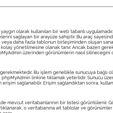
ın olarak kullanılan bir web tabanlı uygulamadır. Kul
rini sağlayan bir arayüze sahiptir. Bu araç sayesinde 
ir veya daha fazla tablonun birleşiminden oluşan sanal 
ha kolay yönetilmesine olanak tanır. Ancak bazen ge
pMyAdmin üzerinden görünümlerin nasıl silineceğini 
rekmektedir. Bu işlem genellikle sunucuya bağlı olar
erek phpMyAdmin linkine tıklamak yeterlidir. Sunucu ü
işim sağlanabilir. Erişim sağlandıktan sonra, kullanıc
 mevcut veritabanlarının bir listesi görüntülenir. Gö
tıklanarak, o veritabanına ait tablolar ve görünümler 