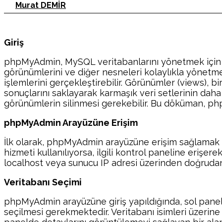
Murat DEMİR
Giriş
phpMyAdmin, MySQL veritabanlarını yönetmek için yayg
görünümlerini ve diğer nesneleri kolaylıkla yönetmele
işlemlerini gerçekleştirebilir. Görünümler (views), b
sonuçlarını saklayarak karmaşık veri setlerinin da
görünümlerin silinmesi gerekebilir. Bu döküman, ph
phpMyAdmin Arayüzüne Erişim
İlk olarak, phpMyAdmin arayüzüne erişim sağlamak ge
hizmeti kullanılıyorsa, ilgili kontrol paneline eriş
localhost veya sunucu IP adresi üzerinden doğrudan er
Veritabanı Seçimi
phpMyAdmin arayüzüne giriş yapıldığında, sol panelde
seçilmesi gerekmektedir. Veritabanı isimleri üzerine 