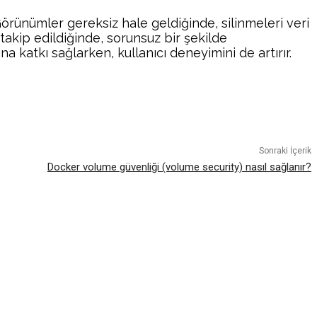
örünümler gereksiz hale geldiğinde, silinmeleri veri
 takip edildiğinde, sorunsuz bir şekilde
a katkı sağlarken, kullanıcı deneyimini de artırır.
atsApp
Sonraki İçerik
Docker volume güvenliği (volume security) nasıl sağlanır?