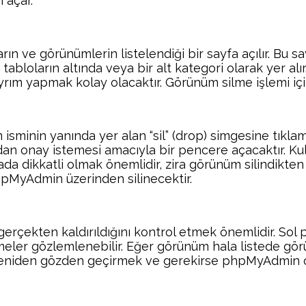
 açar.
arın ve görünümlerin listelendiği bir sayfa açılır. Bu
bloların altında veya bir alt kategori olarak yer alır
ayrım yapmak kolay olacaktır. Görünüm silme işlemi iç
sminin yanında yer alan “sil” (drop) simgesine tıklam
n onay istemesi amacıyla bir pencere açacaktır. Kul
da dikkatli olmak önemlidir, zira görünüm silindikten
hpMyAdmin üzerinden silinecektir.
erçekten kaldırıldığını kontrol etmek önemlidir. Sol 
ler gözlemlenebilir. Eğer görünüm hala listede görün
mi yeniden gözden geçirmek ve gerekirse phpMyAdmi