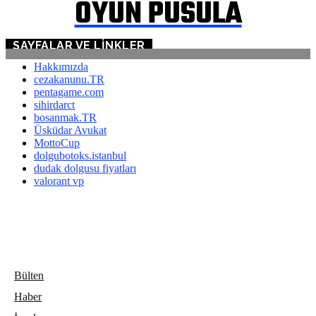
OYUN PUSULA
SAYFALAR VE LINKLER
Hakkımızda
cezakanunu.TR
pentagame.com
sihirdarct
bosanmak.TR
Üsküdar Avukat
MottoCup
dolgubotoks.istanbul
dudak dolgusu fiyatları
valorant vp
Bülten
Haber