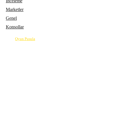
İnceleme
Marketler
Genel
Konsollar
© 2026
Oyun Pusula
| Oyun dünyasının pusulası.
info@oyunpusula.com