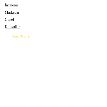
İnceleme
Marketler
Genel
Konsollar
© 2026
Oyun Pusula
| Oyun dünyasının pusulası.
info@oyunpusula.com