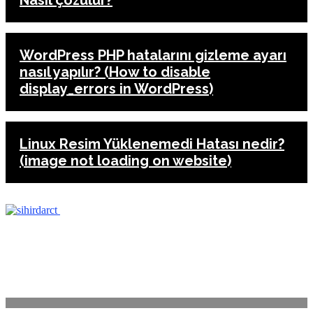
Nasıl çözülür?
WordPress PHP hatalarını gizleme ayarı
nasıl yapılır? (How to disable
display_errors in WordPress)
Linux Resim Yüklenemedi Hatası nedir?
(image not loading on website)
ANASAYFA
İLETİŞİM