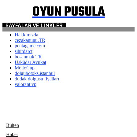
OYUN PUSULA
SAYFALAR VE LINKLER
Hakkımızda
cezakanunu.TR
pentagame.com
sihirdarct
bosanmak.TR
Üsküdar Avukat
MottoCup
dolgubotoks.istanbul
dudak dolgusu fiyatları
valorant vp
Bülten
Haber