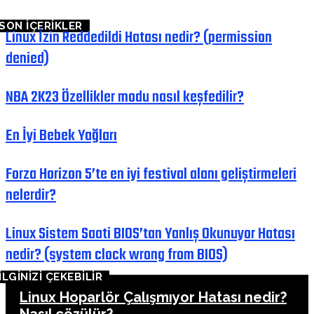
SON İÇERİKLER
Linux İzin Reddedildi Hatası nedir? (permission
denied)
NBA 2K23 Özellikler modu nasıl keşfedilir?
En İyi Bebek Yağları
Forza Horizon 5’te en iyi festival alanı geliştirmeleri
nelerdir?
Linux Sistem Saati BIOS’tan Yanlış Okunuyor Hatası
nedir? (system clock wrong from BIOS)
İLGİNİZİ ÇEKEBİLİR
Linux Hoparlör Çalışmıyor Hatası nedir?