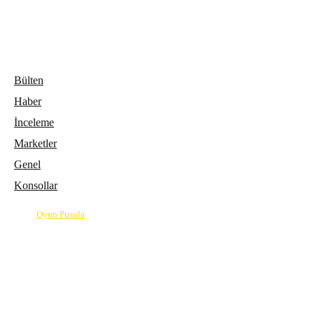
Bülten
Haber
İnceleme
Marketler
Genel
Konsollar
© 2026
Oyun Pusula
| Oyun dünyasının pusulası.
info@oyunpusula.com