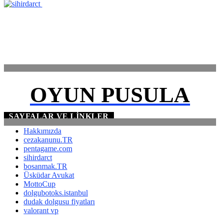
ANASAYFA
İLETİŞİM
OYUN PUSULA
SAYFALAR VE LINKLER
Hakkımızda
cezakanunu.TR
pentagame.com
sihirdarct
bosanmak.TR
Üsküdar Avukat
MottoCup
dolgubotoks.istanbul
dudak dolgusu fiyatları
valorant vp