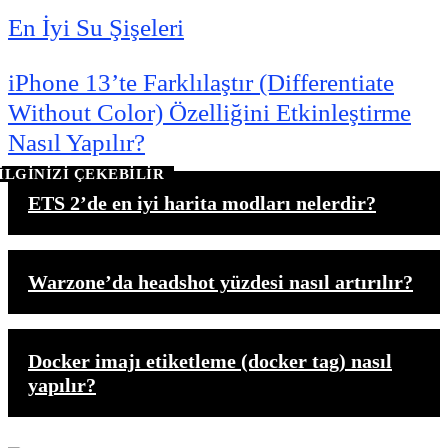
En İyi Su Şişeleri
iPhone 13’te Farklılaştır (Differentiate
Without Color) Özelliğini Etkinleştirme
Nasıl Yapılır?
İLGİNİZİ ÇEKEBİLİR
ETS 2’de en iyi harita modları nelerdir?
Warzone’da headshot yüzdesi nasıl artırılır?
Docker imajı etiketleme (docker tag) nasıl
yapılır?