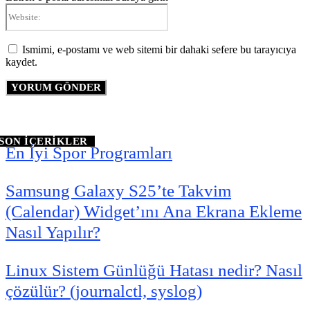
Website:
Ismimi, e-postamı ve web sitemi bir dahaki sefere bu tarayıcıya
kaydet.
SON İÇERİKLER
En İyi Spor Programları
Samsung Galaxy S25’te Takvim
(Calendar) Widget’ını Ana Ekrana Ekleme
Nasıl Yapılır?
Linux Sistem Günlüğü Hatası nedir? Nasıl
çözülür? (journalctl, syslog)