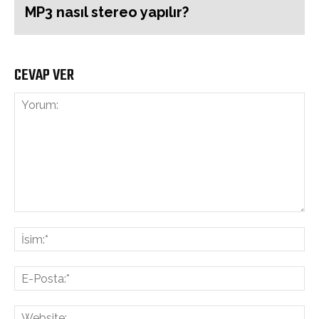
MP3 nasıl stereo yapılır?
CEVAP VER
Yorum:
İsi
E-
Pos
Web