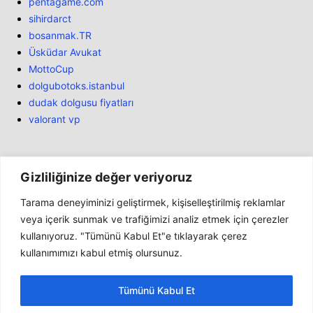
pentagame.com
sihirdarct
bosanmak.TR
Üsküdar Avukat
MottoCup
dolgubotoks.istanbul
dudak dolgusu fiyatları
valorant vp
Gizliliğinize değer veriyoruz
Tarama deneyiminizi geliştirmek, kişiselleştirilmiş reklamlar
Bülten
veya içerik sunmak ve trafiğimizi analiz etmek için çerezler
kullanıyoruz. "Tümünü Kabul Et"e tıklayarak çerez
Haber
kullanımımızı kabul etmiş olursunuz.
İnceleme
Marketler
Tümünü Kabul Et
Genel