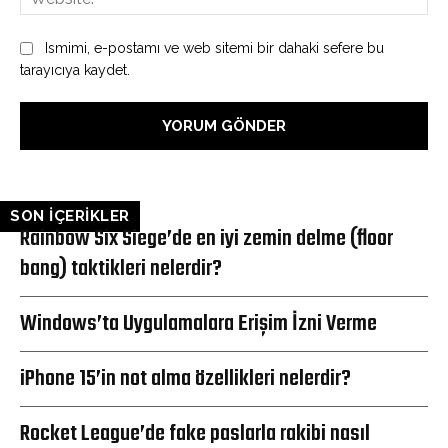
Ismimi, e-postamı ve web sitemi bir dahaki sefere bu
tarayıcıya kaydet.
SON İÇERİKLER
Rainbow Six Siege’de en iyi zemin delme (floor
bang) taktikleri nelerdir?
Windows’ta Uygulamalara Erişim İzni Verme
iPhone 15’in not alma özellikleri nelerdir?
Rocket League’de fake paslarla rakibi nasıl