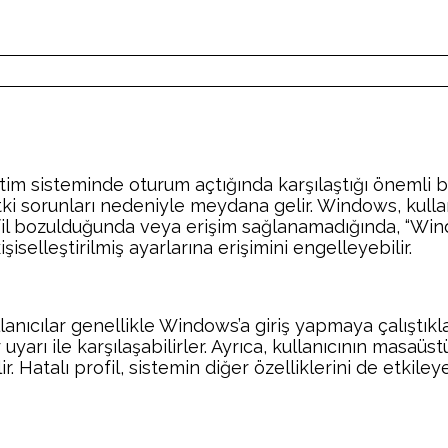
im sisteminde oturum açtığında karşılaştığı önemli bir
ki sorunları nedeniyle meydana gelir. Windows, kullanı
rofil bozulduğunda veya erişim sağlanamadığında, “Win
selleştirilmiş ayarlarına erişimini engelleyebilir.
Kullanıcılar genellikle Windows’a giriş yapmaya çalıştık
 uyarı ile karşılaşabilirler. Ayrıca, kullanıcının masaüst
r. Hatalı profil, sistemin diğer özelliklerini de etkil