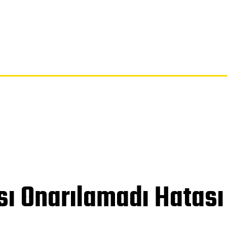
SAYFA
GIZLILIK POLITIKASI
FERAGATNAME
HAKKIMIZDA
ı Onarılamadı Hatası 