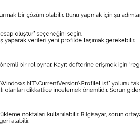
şturmak bir çözüm olabilir. Bunu yapmak için şu adımlar 
hesap oluştur” seçeneğini seçin.
ş yaparak verileri yeni profilde taşımak gerekebilir.
 önemli bir rol oynar. Kayıt defterine erişmek için “r
ows NT\CurrentVersion\ProfileList” yolunu taki
ılı olanları dikkatlice incelemek önemlidir. Sorun giderm
ükleme noktaları kullanılabilir. Bilgisayar, sorun ort
eri alabilir.